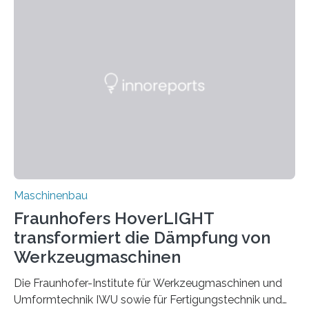
für Betriebsfestigkeit und Systemzuverlässigkeit LBF
möchten in dem Projekt »Design for Reliability –
Bindenähte in technischen Bauteilen« gemeinsam mit
Partnern grundlegende Zusammenhänge hinsichtlich
der Zuverlässigkeit von Bindenähten untersuchen.
Durch den verstärkten Einsatz von Rezyklaten
aufgrund der ELV-Verordnung der EU, wird die
Zuverlässigkeits- und Lebensdauerbewertung von
Rezyklaten besonders herausfordernd. Die
Vorgeschichte des Materialmix…
Maschinenbau
Fraunhofers HoverLIGHT
transformiert die Dämpfung von
Werkzeugmaschinen
Die Fraunhofer-Institute für Werkzeugmaschinen und
Umformtechnik IWU sowie für Fertigungstechnik und