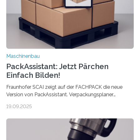
Exemplare pro Stunde. Je nach Maschinentyp und
Auftrag kann das Umrüsten…
Maschinenbau
PackAssistant: Jetzt Pärchen
Einfach Bilden!
Fraunhofer SCAI zeigt auf der FACHPACK die neue
Version von PackAssistant. Verpackungsplaner
weltweit nutzen die Software in den Branchen
19.09.2025
Automobil, Maschinenbau und in der Zulieferindustrie.
Mit der Funktion Pärchenbildung lassen sich nun zwei
Teile als eine Einheit verpacken. Die Anordnung kann
der Benutzer vorgeben und erhält so mehr Kontrolle
über die Positionierung der Bauteile. Die ebenfalls neue