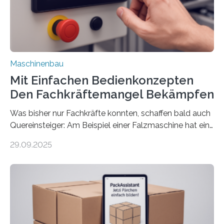
Maschinenbau
Mit Einfachen Bedienkonzepten
Den Fachkräftemangel Bekämpfen
Was bisher nur Fachkräfte konnten, schaffen bald auch
Quereinsteiger: Am Beispiel einer Falzmaschine hat ein
Forscher vom Fraunhofer IPA das Bedienkonzept der
29.09.2025
Mensch-Maschine-Schnittstelle so sehr vereinfacht,
dass nun auch Laien die Maschine umrüsten können.
Die zugrunde liegende Methodik lässt sich auf alle
anderen Maschinen übertragen. Eine Falzmaschine
umzurüsten ist ein Job für echte Profis. Eine solche
Maschine faltet in Druckereien Broschüren, Prospekte,
Landkarten und vieles mehr – mehrere Zehntausend