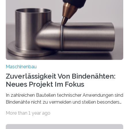
Automatisierungsschnittstelle dient dazu, die Software
besser in spezifische Unternehmensprozesse
einzubinden. Sankt Augustin – Zur Messe FACHPACK
vom 23. bis 25. September in Nürnberg…
Maschinenbau
Zuverlässigkeit Von Bindenähten:
Neues Projekt Im Fokus
In zahlreichen Bauteilen technischer Anwendungen sind
Bindenähte nicht zu vermeiden und stellen besonders
bei Rezyklaten aufgrund der Vorgeschichte des
More than 1 year ago
Matrixmaterials eine große Herausforderung dar.
Zuverlässigkeitsexperten aus dem Fraunhofer-Institut