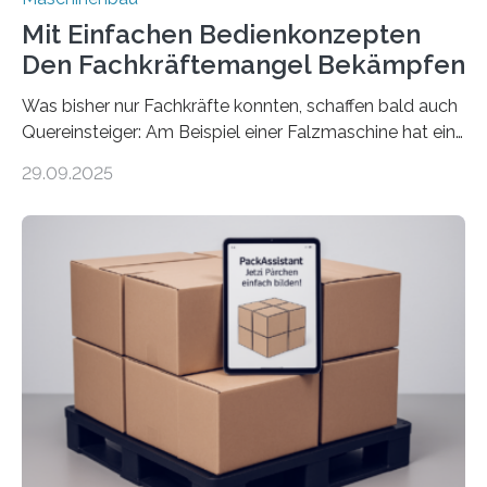
Mit Einfachen Bedienkonzepten
Den Fachkräftemangel Bekämpfen
Was bisher nur Fachkräfte konnten, schaffen bald auch
Quereinsteiger: Am Beispiel einer Falzmaschine hat ein
Forscher vom Fraunhofer IPA das Bedienkonzept der
29.09.2025
Mensch-Maschine-Schnittstelle so sehr vereinfacht,
dass nun auch Laien die Maschine umrüsten können.
Die zugrunde liegende Methodik lässt sich auf alle
anderen Maschinen übertragen. Eine Falzmaschine
umzurüsten ist ein Job für echte Profis. Eine solche
Maschine faltet in Druckereien Broschüren, Prospekte,
Landkarten und vieles mehr – mehrere Zehntausend
Exemplare pro Stunde. Je nach Maschinentyp und
Auftrag kann das Umrüsten…