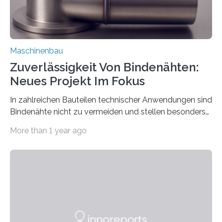
Maschinenbau
Zuverlässigkeit Von Bindenähten:
Neues Projekt Im Fokus
In zahlreichen Bauteilen technischer Anwendungen sind
Bindenähte nicht zu vermeiden und stellen besonders
bei Rezyklaten aufgrund der Vorgeschichte des
More than 1 year ago
Matrixmaterials eine große Herausforderung dar.
Zuverlässigkeitsexperten aus dem Fraunhofer-Institut
für Betriebsfestigkeit und Systemzuverlässigkeit LBF
möchten in dem Projekt »Design for Reliability –
Bindenähte in technischen Bauteilen« gemeinsam mit
Partnern grundlegende Zusammenhänge hinsichtlich
der Zuverlässigkeit von Bindenähten untersuchen.
Durch den verstärkten Einsatz von Rezyklaten