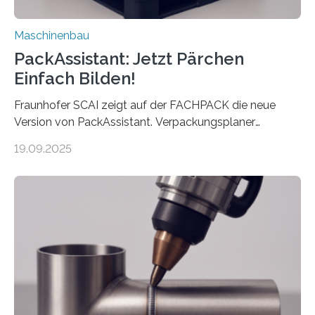
Maschinenbau
PackAssistant: Jetzt Pärchen
Einfach Bilden!
Fraunhofer SCAI zeigt auf der FACHPACK die neue
Version von PackAssistant. Verpackungsplaner
weltweit nutzen die Software in den Branchen
19.09.2025
Automobil, Maschinenbau und in der Zulieferindustrie.
Mit der Funktion Pärchenbildung lassen sich nun zwei
Teile als eine Einheit verpacken. Die Anordnung kann
der Benutzer vorgeben und erhält so mehr Kontrolle
über die Positionierung der Bauteile. Die ebenfalls neue
Automatisierungsschnittstelle dient dazu, die Software
besser in spezifische Unternehmensprozesse
einzubinden. Sankt Augustin – Zur Messe FACHPACK
vom 23. bis 25. September in Nürnberg…