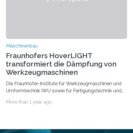
aufgrund der ELV-Verordnung der EU, wird die
Zuverlässigkeits- und Lebensdauerbewertung von
Rezyklaten besonders herausfordernd. Die
Vorgeschichte des Materialmix…
Maschinenbau
Fraunhofers HoverLIGHT
transformiert die Dämpfung von
Werkzeugmaschinen
Die Fraunhofer-Institute für Werkzeugmaschinen und
Umformtechnik IWU sowie für Fertigungstechnik und
Angewandte Materialforschung IFAM haben einen
More than 1 year ago
Durchbruch in der Materialforschung erzielt: Der
Verbundwerkstoff HoverLIGHT setzt neue Maßstäbe
für die Konstruktion von Werkzeugmaschinen. Durch
die Kombination von Aluminiumschaum und