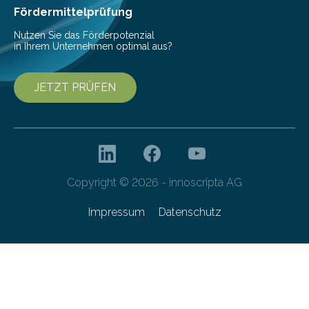
besser dämpft. Und das bei einer Gewichtseinsparung
Fördermittelprüfung
von 20…
Nutzen Sie das Förderpotenzial
in Ihrem Unternehmen optimal aus?
JETZT PRÜFEN
Copyright © 2026 - innoscripta AG
Impressum
Datenschutz