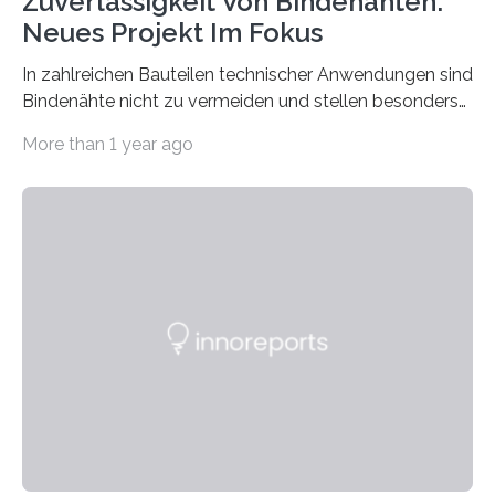
Zuverlässigkeit Von Bindenähten:
Neues Projekt Im Fokus
In zahlreichen Bauteilen technischer Anwendungen sind
Bindenähte nicht zu vermeiden und stellen besonders
bei Rezyklaten aufgrund der Vorgeschichte des
More than 1 year ago
Matrixmaterials eine große Herausforderung dar.
Zuverlässigkeitsexperten aus dem Fraunhofer-Institut
für Betriebsfestigkeit und Systemzuverlässigkeit LBF
möchten in dem Projekt »Design for Reliability –
Bindenähte in technischen Bauteilen« gemeinsam mit
Partnern grundlegende Zusammenhänge hinsichtlich
der Zuverlässigkeit von Bindenähten untersuchen.
Durch den verstärkten Einsatz von Rezyklaten
aufgrund der ELV-Verordnung der EU, wird die
Zuverlässigkeits- und Lebensdauerbewertung von
Rezyklaten besonders herausfordernd. Die
Vorgeschichte des Materialmix…