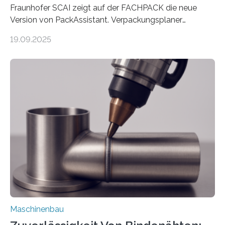
Fraunhofer SCAI zeigt auf der FACHPACK die neue
Version von PackAssistant. Verpackungsplaner
weltweit nutzen die Software in den Branchen
19.09.2025
Automobil, Maschinenbau und in der Zulieferindustrie.
Mit der Funktion Pärchenbildung lassen sich nun zwei
Teile als eine Einheit verpacken. Die Anordnung kann
der Benutzer vorgeben und erhält so mehr Kontrolle
über die Positionierung der Bauteile. Die ebenfalls neue
Automatisierungsschnittstelle dient dazu, die Software
besser in spezifische Unternehmensprozesse
einzubinden. Sankt Augustin – Zur Messe FACHPACK
vom 23. bis 25. September in Nürnberg…
Maschinenbau