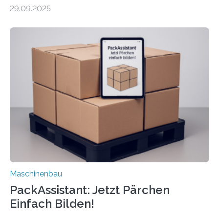
Forscher vom Fraunhofer IPA das Bedienkonzept der
29.09.2025
Mensch-Maschine-Schnittstelle so sehr vereinfacht,
dass nun auch Laien die Maschine umrüsten können.
Die zugrunde liegende Methodik lässt sich auf alle
anderen Maschinen übertragen. Eine Falzmaschine
umzurüsten ist ein Job für echte Profis. Eine solche
Maschine faltet in Druckereien Broschüren, Prospekte,
Landkarten und vieles mehr – mehrere Zehntausend
Exemplare pro Stunde. Je nach Maschinentyp und
Auftrag kann das Umrüsten…
Maschinenbau
PackAssistant: Jetzt Pärchen
Einfach Bilden!