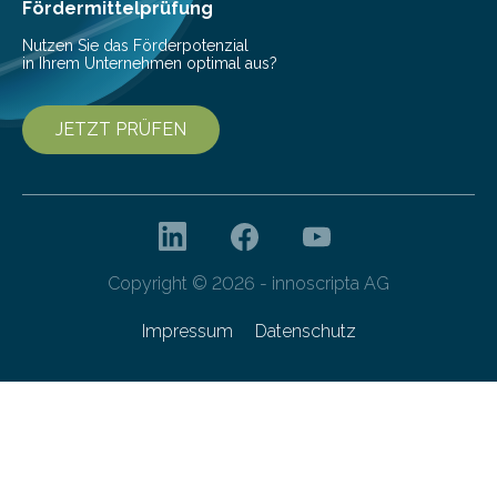
besser dämpft. Und das bei einer Gewichtseinsparung
Fördermittelprüfung
von 20…
Nutzen Sie das Förderpotenzial
in Ihrem Unternehmen optimal aus?
JETZT PRÜFEN
Copyright © 2026 - innoscripta AG
Impressum
Datenschutz