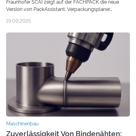
Fraunhofer SCAI zeigt auf der FACHPACK die neue
Version von PackAssistant. Verpackungsplaner
weltweit nutzen die Software in den Branchen
19.09.2025
Automobil, Maschinenbau und in der Zulieferindustrie.
Mit der Funktion Pärchenbildung lassen sich nun zwei
Teile als eine Einheit verpacken. Die Anordnung kann
der Benutzer vorgeben und erhält so mehr Kontrolle
über die Positionierung der Bauteile. Die ebenfalls neue
Automatisierungsschnittstelle dient dazu, die Software
besser in spezifische Unternehmensprozesse
einzubinden. Sankt Augustin – Zur Messe FACHPACK
vom 23. bis 25. September in Nürnberg…
Maschinenbau
Zuverlässigkeit Von Bindenähten: