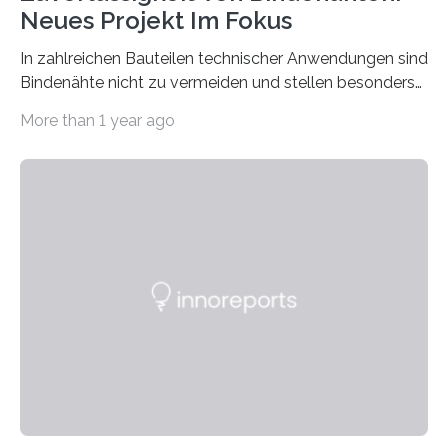
Neues Projekt Im Fokus
In zahlreichen Bauteilen technischer Anwendungen sind
Bindenähte nicht zu vermeiden und stellen besonders
bei Rezyklaten aufgrund der Vorgeschichte des
More than 1 year ago
Matrixmaterials eine große Herausforderung dar.
Zuverlässigkeitsexperten aus dem Fraunhofer-Institut
für Betriebsfestigkeit und Systemzuverlässigkeit LBF
möchten in dem Projekt »Design for Reliability –
Bindenähte in technischen Bauteilen« gemeinsam mit
Partnern grundlegende Zusammenhänge hinsichtlich
der Zuverlässigkeit von Bindenähten untersuchen.
Durch den verstärkten Einsatz von Rezyklaten
aufgrund der ELV-Verordnung der EU, wird die
Zuverlässigkeits- und Lebensdauerbewertung von
Rezyklaten besonders herausfordernd. Die
Vorgeschichte des Materialmix…