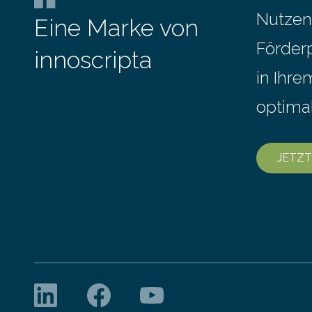
Messe FAC
Stunde. Je nach Maschinentyp und
Nutzen
Eine Marke von
September
Auftrag kann das Umrüsten…
Förder
innoscripta
in Ihr
optima
JETZT