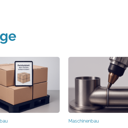
äge
nbau
Maschinenbau