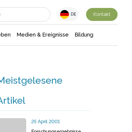
 Leben
Medien & Ereignisse
Interdisziplinäre Forschung
Veranstaltungsnachrichten
n Chemie
Gesellschaftswissenschaften
Kontakt
DE
eben
Medien & Ereignisse
Bildung
Meistgelesene
Artikel
25 April 2001
Forschungsergebnisse