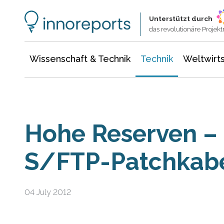
Wissenschaft & Technik
Informationstechnologie
Energie & Elektrotechnik
Unterstützt durch
das revolutionäre Proje
Wissenschaft & Technik
Technik
Weltwirts
Hohe Reserven –
S/FTP-Patchkab
04 July 2012