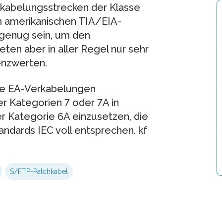
kabelungsstrecken der Klasse
m amerikanischen TIA/EIA-
 genug sein, um den
ieten aber in aller Regel nur sehr
enzwerten.
se EA-Verkabelungen
r Kategorien 7 oder 7A in
 Kategorie 6A einzusetzen, die
ndards IEC voll entsprechen. kf
S/FTP-Patchkabel