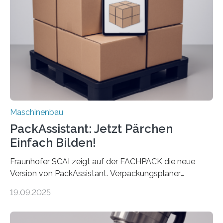
Maschine faltet in Druckereien Broschüren, Prospekte,
Landkarten und vieles mehr – mehrere Zehntausend
Exemplare pro Stunde. Je nach Maschinentyp und
Auftrag kann das Umrüsten…
Maschinenbau
PackAssistant: Jetzt Pärchen
Einfach Bilden!
Fraunhofer SCAI zeigt auf der FACHPACK die neue
Version von PackAssistant. Verpackungsplaner
weltweit nutzen die Software in den Branchen
19.09.2025
Automobil, Maschinenbau und in der Zulieferindustrie.
Mit der Funktion Pärchenbildung lassen sich nun zwei
Teile als eine Einheit verpacken. Die Anordnung kann