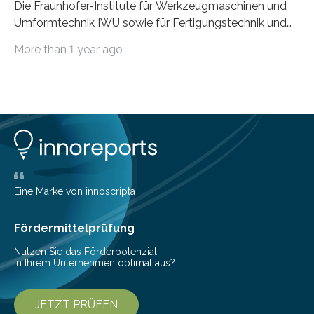
Die Fraunhofer-Institute für Werkzeugmaschinen und
Umformtechnik IWU sowie für Fertigungstechnik und
Angewandte Materialforschung IFAM haben einen
More than 1 year ago
Durchbruch in der Materialforschung erzielt: Der
Verbundwerkstoff HoverLIGHT setzt neue Maßstäbe
für die Konstruktion von Werkzeugmaschinen. Durch
die Kombination von Aluminiumschaum und
partikelgefüllten Hohlkugeln erreicht HoverLIGHT einen
bisher unerreichten Eigenschaftsmix aus Leichtigkeit,
Steifigkeit und Schwingungsdämpfung. In einem
Gemeinschaftsprojekt mit einem Industriepartner
gelang nun erstmals der Nachweis, dass HoverLIGHT
Eine Marke von innoscripta
bei Serienmaschinen Schwingungen um den Faktor 3
besser dämpft. Und das bei einer Gewichtseinsparung
Fördermittelprüfung
von 20…
Nutzen Sie das Förderpotenzial
in Ihrem Unternehmen optimal aus?
JETZT PRÜFEN