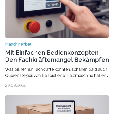
Maschinenbau
Mit Einfachen Bedienkonzepten
Den Fachkräftemangel Bekämpfen
Was bisher nur Fachkräfte konnten, schaffen bald auch
Quereinsteiger: Am Beispiel einer Falzmaschine hat ein
Forscher vom Fraunhofer IPA das Bedienkonzept der
29.09.2025
Mensch-Maschine-Schnittstelle so sehr vereinfacht,
dass nun auch Laien die Maschine umrüsten können.
Die zugrunde liegende Methodik lässt sich auf alle
anderen Maschinen übertragen. Eine Falzmaschine
umzurüsten ist ein Job für echte Profis. Eine solche