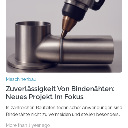
der Benutzer vorgeben und erhält so mehr Kontrolle
über die Positionierung der Bauteile. Die ebenfalls neue
Automatisierungsschnittstelle dient dazu, die Software
besser in spezifische Unternehmensprozesse
einzubinden. Sankt Augustin – Zur Messe FACHPACK
vom 23. bis 25. September in Nürnberg…
Maschinenbau
Zuverlässigkeit Von Bindenähten:
Neues Projekt Im Fokus
In zahlreichen Bauteilen technischer Anwendungen sind
Bindenähte nicht zu vermeiden und stellen besonders
bei Rezyklaten aufgrund der Vorgeschichte des
More than 1 year ago