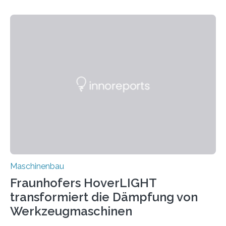
Matrixmaterials eine große Herausforderung dar.
Zuverlässigkeitsexperten aus dem Fraunhofer-Institut
für Betriebsfestigkeit und Systemzuverlässigkeit LBF
möchten in dem Projekt »Design for Reliability –
Bindenähte in technischen Bauteilen« gemeinsam mit
Partnern grundlegende Zusammenhänge hinsichtlich
der Zuverlässigkeit von Bindenähten untersuchen.
Durch den verstärkten Einsatz von Rezyklaten
aufgrund der ELV-Verordnung der EU, wird die
Zuverlässigkeits- und Lebensdauerbewertung von
Rezyklaten besonders herausfordernd. Die
Vorgeschichte des Materialmix…
Maschinenbau
Fraunhofers HoverLIGHT
transformiert die Dämpfung von
Werkzeugmaschinen