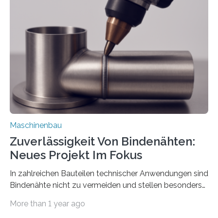
der Benutzer vorgeben und erhält so mehr Kontrolle
über die Positionierung der Bauteile. Die ebenfalls neue
Automatisierungsschnittstelle dient dazu, die Software
besser in spezifische Unternehmensprozesse
einzubinden. Sankt Augustin – Zur Messe FACHPACK
vom 23. bis 25. September in Nürnberg…
Maschinenbau
Zuverlässigkeit Von Bindenähten:
Neues Projekt Im Fokus
In zahlreichen Bauteilen technischer Anwendungen sind
Bindenähte nicht zu vermeiden und stellen besonders
bei Rezyklaten aufgrund der Vorgeschichte des
More than 1 year ago
Matrixmaterials eine große Herausforderung dar.