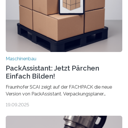
Landkarten und vieles mehr – mehrere Zehntausend
Exemplare pro Stunde. Je nach Maschinentyp und
Auftrag kann das Umrüsten…
Maschinenbau
PackAssistant: Jetzt Pärchen
Einfach Bilden!
Fraunhofer SCAI zeigt auf der FACHPACK die neue
Version von PackAssistant. Verpackungsplaner
weltweit nutzen die Software in den Branchen
19.09.2025
Automobil, Maschinenbau und in der Zulieferindustrie.
Mit der Funktion Pärchenbildung lassen sich nun zwei
Teile als eine Einheit verpacken. Die Anordnung kann