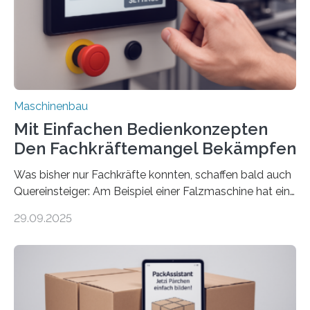
Maschinenbau
Mit Einfachen Bedienkonzepten
Den Fachkräftemangel Bekämpfen
Was bisher nur Fachkräfte konnten, schaffen bald auch
Quereinsteiger: Am Beispiel einer Falzmaschine hat ein
Forscher vom Fraunhofer IPA das Bedienkonzept der
29.09.2025
Mensch-Maschine-Schnittstelle so sehr vereinfacht,
dass nun auch Laien die Maschine umrüsten können.
Die zugrunde liegende Methodik lässt sich auf alle
anderen Maschinen übertragen. Eine Falzmaschine
umzurüsten ist ein Job für echte Profis. Eine solche
Maschine faltet in Druckereien Broschüren, Prospekte,