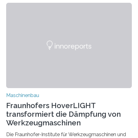
Zuverlässigkeitsexperten aus dem Fraunhofer-Institut
für Betriebsfestigkeit und Systemzuverlässigkeit LBF
möchten in dem Projekt »Design for Reliability –
Bindenähte in technischen Bauteilen« gemeinsam mit
Partnern grundlegende Zusammenhänge hinsichtlich
der Zuverlässigkeit von Bindenähten untersuchen.
Durch den verstärkten Einsatz von Rezyklaten
aufgrund der ELV-Verordnung der EU, wird die
Zuverlässigkeits- und Lebensdauerbewertung von
Rezyklaten besonders herausfordernd. Die
Vorgeschichte des Materialmix…
Maschinenbau
Fraunhofers HoverLIGHT
transformiert die Dämpfung von
Werkzeugmaschinen
Die Fraunhofer-Institute für Werkzeugmaschinen und