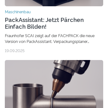
Maschinenbau
PackAssistant: Jetzt Pärchen
Einfach Bilden!
Fraunhofer SCAI zeigt auf der FACHPACK die neue
Version von PackAssistant. Verpackungsplaner
weltweit nutzen die Software in den Branchen
19.09.2025
Automobil, Maschinenbau und in der Zulieferindustrie.
Mit der Funktion Pärchenbildung lassen sich nun zwei
Teile als eine Einheit verpacken. Die Anordnung kann
der Benutzer vorgeben und erhält so mehr Kontrolle
über die Positionierung der Bauteile. Die ebenfalls neue
Automatisierungsschnittstelle dient dazu, die Software
besser in spezifische Unternehmensprozesse
einzubinden. Sankt Augustin – Zur Messe FACHPACK
vom 23. bis 25. September in Nürnberg…