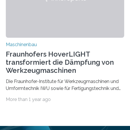
aufgrund der ELV-Verordnung der EU, wird die
Zuverlässigkeits- und Lebensdauerbewertung von
Rezyklaten besonders herausfordernd. Die
Vorgeschichte des Materialmix…
Maschinenbau
Fraunhofers HoverLIGHT
transformiert die Dämpfung von
Werkzeugmaschinen
Die Fraunhofer-Institute für Werkzeugmaschinen und
Umformtechnik IWU sowie für Fertigungstechnik und
Angewandte Materialforschung IFAM haben einen
More than 1 year ago
Durchbruch in der Materialforschung erzielt: Der
Verbundwerkstoff HoverLIGHT setzt neue Maßstäbe
für die Konstruktion von Werkzeugmaschinen. Durch
die Kombination von Aluminiumschaum und