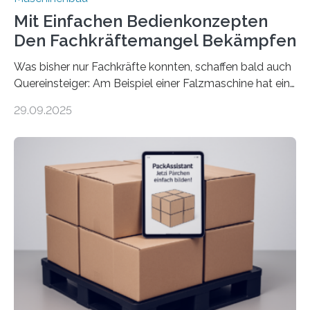
Mit Einfachen Bedienkonzepten
Den Fachkräftemangel Bekämpfen
Was bisher nur Fachkräfte konnten, schaffen bald auch
Quereinsteiger: Am Beispiel einer Falzmaschine hat ein
Forscher vom Fraunhofer IPA das Bedienkonzept der
29.09.2025
Mensch-Maschine-Schnittstelle so sehr vereinfacht,
dass nun auch Laien die Maschine umrüsten können.
Die zugrunde liegende Methodik lässt sich auf alle
anderen Maschinen übertragen. Eine Falzmaschine
umzurüsten ist ein Job für echte Profis. Eine solche
Maschine faltet in Druckereien Broschüren, Prospekte,
Landkarten und vieles mehr – mehrere Zehntausend
Exemplare pro Stunde. Je nach Maschinentyp und
Auftrag kann das Umrüsten…