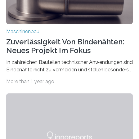
Maschinenbau
Zuverlässigkeit Von Bindenähten:
Neues Projekt Im Fokus
In zahlreichen Bauteilen technischer Anwendungen sind
Bindenähte nicht zu vermeiden und stellen besonders
bei Rezyklaten aufgrund der Vorgeschichte des
More than 1 year ago
Matrixmaterials eine große Herausforderung dar.
Zuverlässigkeitsexperten aus dem Fraunhofer-Institut
für Betriebsfestigkeit und Systemzuverlässigkeit LBF
möchten in dem Projekt »Design for Reliability –
Bindenähte in technischen Bauteilen« gemeinsam mit
Partnern grundlegende Zusammenhänge hinsichtlich
der Zuverlässigkeit von Bindenähten untersuchen.
Durch den verstärkten Einsatz von Rezyklaten