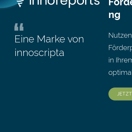
Förd
Automatisi
für echte Profis. Eine solche Maschine
dazu, die 
ng
faltet in Druckereien Broschüren,
spezifisc
Prospekte, Landkarten und vieles mehr
einzubinde
– mehrere Zehntausend Exemplare pro
Messe FAC
Stunde. Je nach Maschinentyp und
Nutzen
Eine Marke von
September
Auftrag kann das Umrüsten…
Förder
innoscripta
in Ihr
optima
JETZT