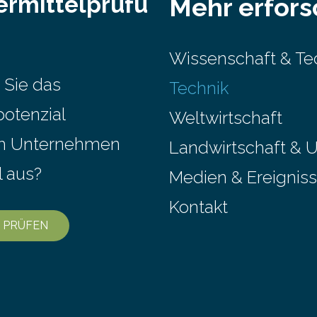
ermittelprüfu
Mehr erfor
erungsschnittstelle dient
Bindenähte in technischen B
Software besser in
gemeinsam mit Partnern gr
he Unternehmensprozesse
Zusammenhänge hinsichtlic
Wissenschaft & Te
n. Sankt Augustin – Zur
Zuverlässigkeit von Binden
HPACK vom 23. bis 25.
untersuchen. Durch den vers
 Sie das
Technik
 in Nürnberg…
Einsatz von Rezyklaten auf
potenzial
ELV-Verordnung der EU, wird
Weltwirtschaft
Zuverlässigkeits- und
em Unternehmen
Landwirtschaft & 
Lebensdauerbewertung von
Rezyklaten besonders herau
l aus?
Medien & Ereignis
Die Vorgeschichte des Mater
Kontakt
 PRÜFEN