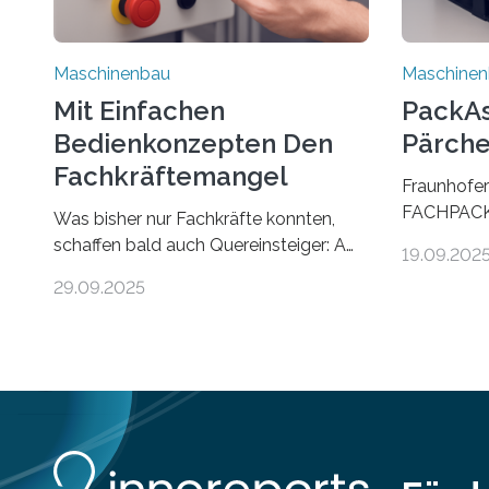
Maschinenbau
Maschine
Mit Einfachen
PackAss
Bedienkonzepten Den
Pärche
Fachkräftemangel
Fraunhofer
Bekämpfen
FACHPACK 
Was bisher nur Fachkräfte konnten,
PackAssist
schaffen bald auch Quereinsteiger: Am
19.09.202
weltweit n
Beispiel einer Falzmaschine hat ein
29.09.2025
Branchen 
Forscher vom Fraunhofer IPA das
und in der 
Bedienkonzept der Mensch-Maschine-
Funktion P
Schnittstelle so sehr vereinfacht, dass
nun zwei Te
nun auch Laien die Maschine umrüsten
verpacken.
können. Die zugrunde liegende
Benutzer v
Methodik lässt sich auf alle anderen
Kontrolle ü
Maschinen übertragen. Eine
Bauteile. D
Falzmaschine umzurüsten ist ein Job