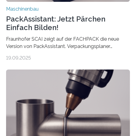
Maschinenbau
PackAssistant: Jetzt Pärchen
Einfach Bilden!
Fraunhofer SCAI zeigt auf der FACHPACK die neue
Version von PackAssistant. Verpackungsplaner
weltweit nutzen die Software in den Branchen
19.09.2025
Automobil, Maschinenbau und in der Zulieferindustrie.
Mit der Funktion Pärchenbildung lassen sich nun zwei
Teile als eine Einheit verpacken. Die Anordnung kann
der Benutzer vorgeben und erhält so mehr Kontrolle
über die Positionierung der Bauteile. Die ebenfalls neue
Automatisierungsschnittstelle dient dazu, die Software
besser in spezifische Unternehmensprozesse
einzubinden. Sankt Augustin – Zur Messe FACHPACK
vom 23. bis 25. September in Nürnberg…