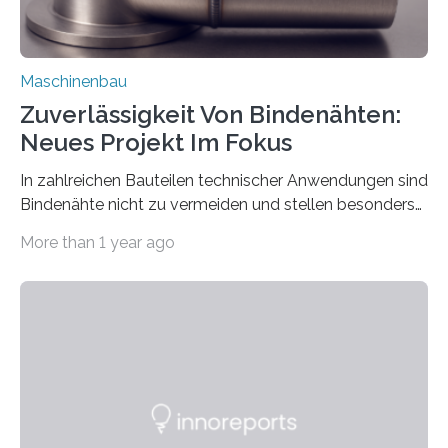
Maschinenbau
Zuverlässigkeit Von Bindenähten:
Neues Projekt Im Fokus
In zahlreichen Bauteilen technischer Anwendungen sind
Bindenähte nicht zu vermeiden und stellen besonders
bei Rezyklaten aufgrund der Vorgeschichte des
More than 1 year ago
Matrixmaterials eine große Herausforderung dar.
Zuverlässigkeitsexperten aus dem Fraunhofer-Institut
für Betriebsfestigkeit und Systemzuverlässigkeit LBF
möchten in dem Projekt »Design for Reliability –
Bindenähte in technischen Bauteilen« gemeinsam mit
Partnern grundlegende Zusammenhänge hinsichtlich
der Zuverlässigkeit von Bindenähten untersuchen.
Durch den verstärkten Einsatz von Rezyklaten
aufgrund der ELV-Verordnung der EU, wird die