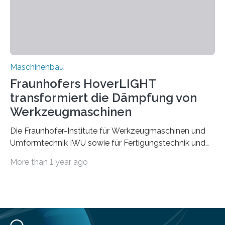
Zuverlässigkeits- und Lebensdauerbewertung von
Rezyklaten besonders herausfordernd. Die
Vorgeschichte des Materialmix…
Maschinenbau
Fraunhofers HoverLIGHT
transformiert die Dämpfung von
Werkzeugmaschinen
Die Fraunhofer-Institute für Werkzeugmaschinen und
Umformtechnik IWU sowie für Fertigungstechnik und
Angewandte Materialforschung IFAM haben einen
More than 1 year ago
Durchbruch in der Materialforschung erzielt: Der
Verbundwerkstoff HoverLIGHT setzt neue Maßstäbe
für die Konstruktion von Werkzeugmaschinen. Durch
die Kombination von Aluminiumschaum und
partikelgefüllten Hohlkugeln erreicht HoverLIGHT einen