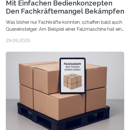
Mit Einfachen Bedienkonzepten
Den Fachkräftemangel Bekämpfen
Was bisher nur Fachkräfte konnten, schaffen bald auch
Quereinsteiger: Am Beispiel einer Falzmaschine hat ein
Forscher vom Fraunhofer IPA das Bedienkonzept der
29.09.2025
Mensch-Maschine-Schnittstelle so sehr vereinfacht,
dass nun auch Laien die Maschine umrüsten können.
Die zugrunde liegende Methodik lässt sich auf alle
anderen Maschinen übertragen. Eine Falzmaschine
umzurüsten ist ein Job für echte Profis. Eine solche
Maschine faltet in Druckereien Broschüren, Prospekte,
Landkarten und vieles mehr – mehrere Zehntausend
Exemplare pro Stunde. Je nach Maschinentyp und
Auftrag kann das Umrüsten…