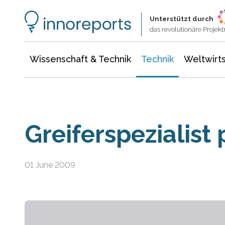
Wissenschaft & Technik
Informationstechnologie
Energie & Elektrotechnik
Unterstützt durch
das revolutionäre Proje
Wissenschaft & Technik
Technik
Weltwirts
Greiferspezialist
01 June 2009