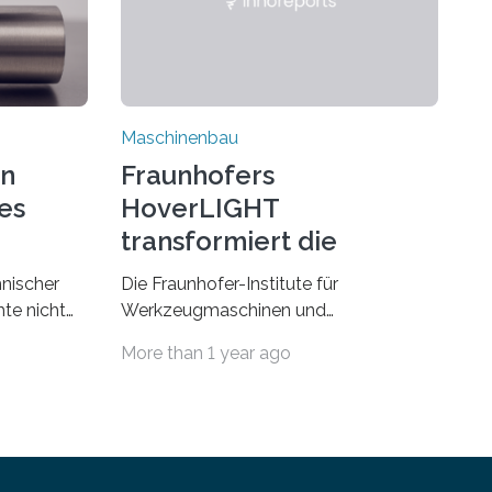
Maschinenbau
on
Fraunhofers
es
HoverLIGHT
transformiert die
Dämpfung von
hnischer
Die Fraunhofer-Institute für
Werkzeugmaschinen
te nicht
Werkzeugmaschinen und
esonders
Umformtechnik IWU sowie für
More than 1 year ago
Fertigungstechnik und Angewandte
erials eine
Materialforschung IFAM haben einen
Durchbruch in der Materialforschung
us dem
erzielt: Der Verbundwerkstoff
HoverLIGHT setzt neue Maßstäbe für