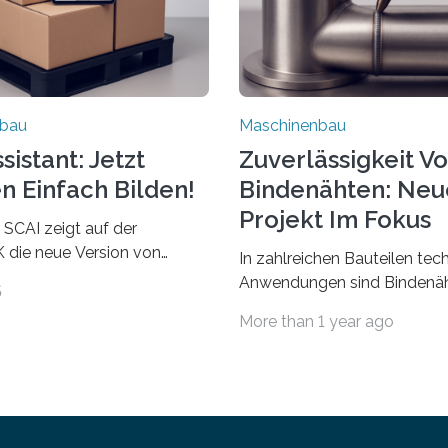
nbau
Maschinenbau
istant: Jetzt
Zuverlässigkeit V
n Einfach Bilden!
Bindenähten: Neu
Projekt Im Fokus
 SCAI zeigt auf der
die neue Version von
In zahlreichen Bauteilen tec
ant. Verpackungsplaner
Anwendungen sind Bindenäh
5
utzen die Software in den
zu vermeiden und stellen b
More than 1 year ago
Automobil, Maschinenbau
bei Rezyklaten aufgrund der
Zulieferindustrie. Mit der
Vorgeschichte des Matrixmat
ärchenbildung lassen sich
große Herausforderung dar.
ile als eine Einheit
Zuverlässigkeitsexperten a
 Die Anordnung kann der
Fraunhofer-Institut für
orgeben und erhält so mehr