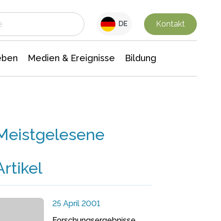
 Leben
Medien & Ereignisse
Interdisziplinäre Forschung
Veranstaltungsnachrichten
n Chemie
Gesellschaftswissenschaften
Kontakt
DE
eben
Medien & Ereignisse
Bildung
Meistgelesene
Artikel
25 April 2001
Forschungsergebnisse