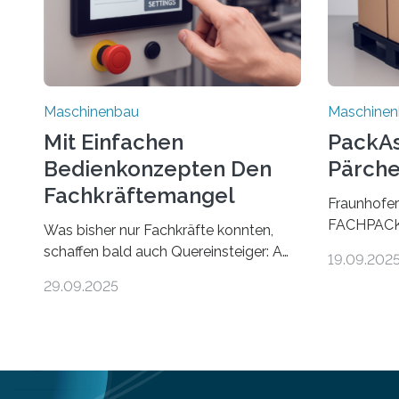
Maschinenbau
Maschine
Mit Einfachen
PackAss
Bedienkonzepten Den
Pärche
Fachkräftemangel
Fraunhofer
Bekämpfen
FACHPACK 
Was bisher nur Fachkräfte konnten,
PackAssist
schaffen bald auch Quereinsteiger: Am
19.09.202
weltweit n
Beispiel einer Falzmaschine hat ein
29.09.2025
Branchen 
Forscher vom Fraunhofer IPA das
und in der 
Bedienkonzept der Mensch-Maschine-
Funktion P
Schnittstelle so sehr vereinfacht, dass
nun zwei Te
nun auch Laien die Maschine umrüsten
verpacken.
können. Die zugrunde liegende
Benutzer v