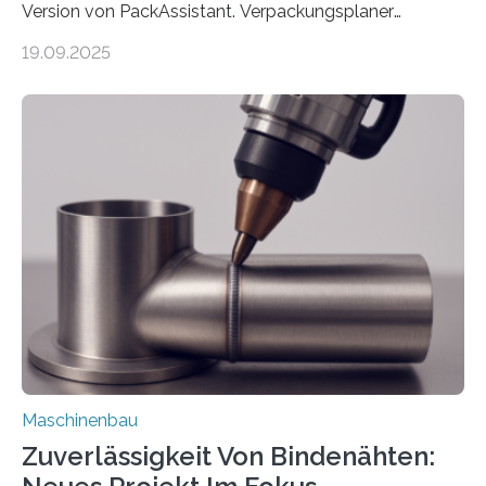
Version von PackAssistant. Verpackungsplaner
weltweit nutzen die Software in den Branchen
19.09.2025
Automobil, Maschinenbau und in der Zulieferindustrie.
Mit der Funktion Pärchenbildung lassen sich nun zwei
Teile als eine Einheit verpacken. Die Anordnung kann
der Benutzer vorgeben und erhält so mehr Kontrolle
über die Positionierung der Bauteile. Die ebenfalls neue
Automatisierungsschnittstelle dient dazu, die Software
besser in spezifische Unternehmensprozesse
einzubinden. Sankt Augustin – Zur Messe FACHPACK
vom 23. bis 25. September in Nürnberg…
Maschinenbau
Zuverlässigkeit Von Bindenähten: