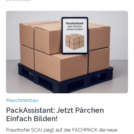
Mensch-Maschine-Schnittstelle so sehr vereinfacht,
dass nun auch Laien die Maschine umrüsten können.
Die zugrunde liegende Methodik lässt sich auf alle
anderen Maschinen übertragen. Eine Falzmaschine
umzurüsten ist ein Job für echte Profis. Eine solche
Maschine faltet in Druckereien Broschüren, Prospekte,
Landkarten und vieles mehr – mehrere Zehntausend
Exemplare pro Stunde. Je nach Maschinentyp und
Auftrag kann das Umrüsten…
Maschinenbau
PackAssistant: Jetzt Pärchen
Einfach Bilden!
Fraunhofer SCAI zeigt auf der FACHPACK die neue