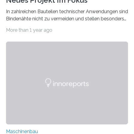
Neues Projekt Im Fokus
In zahlreichen Bauteilen technischer Anwendungen sind
Bindenähte nicht zu vermeiden und stellen besonders
bei Rezyklaten aufgrund der Vorgeschichte des
More than 1 year ago
Matrixmaterials eine große Herausforderung dar.
Zuverlässigkeitsexperten aus dem Fraunhofer-Institut
für Betriebsfestigkeit und Systemzuverlässigkeit LBF
möchten in dem Projekt »Design for Reliability –
Bindenähte in technischen Bauteilen« gemeinsam mit
Partnern grundlegende Zusammenhänge hinsichtlich
der Zuverlässigkeit von Bindenähten untersuchen.
Durch den verstärkten Einsatz von Rezyklaten
aufgrund der ELV-Verordnung der EU, wird die
Zuverlässigkeits- und Lebensdauerbewertung von
Rezyklaten besonders herausfordernd. Die
Vorgeschichte des Materialmix…
Maschinenbau