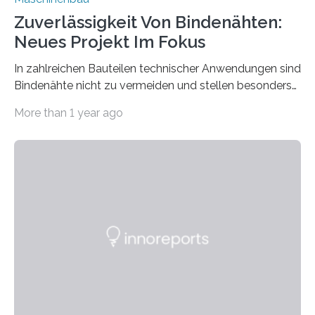
Zuverlässigkeit Von Bindenähten:
Neues Projekt Im Fokus
In zahlreichen Bauteilen technischer Anwendungen sind
Bindenähte nicht zu vermeiden und stellen besonders
bei Rezyklaten aufgrund der Vorgeschichte des
More than 1 year ago
Matrixmaterials eine große Herausforderung dar.
Zuverlässigkeitsexperten aus dem Fraunhofer-Institut
für Betriebsfestigkeit und Systemzuverlässigkeit LBF
möchten in dem Projekt »Design for Reliability –
Bindenähte in technischen Bauteilen« gemeinsam mit
Partnern grundlegende Zusammenhänge hinsichtlich
der Zuverlässigkeit von Bindenähten untersuchen.
Durch den verstärkten Einsatz von Rezyklaten
aufgrund der ELV-Verordnung der EU, wird die
Zuverlässigkeits- und Lebensdauerbewertung von
Rezyklaten besonders herausfordernd. Die
Vorgeschichte des Materialmix…