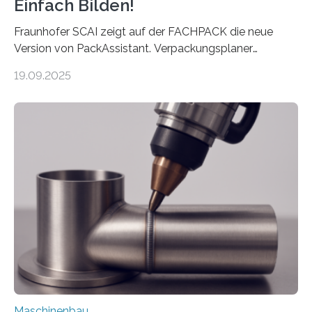
Einfach Bilden!
Fraunhofer SCAI zeigt auf der FACHPACK die neue
Version von PackAssistant. Verpackungsplaner
weltweit nutzen die Software in den Branchen
19.09.2025
Automobil, Maschinenbau und in der Zulieferindustrie.
Mit der Funktion Pärchenbildung lassen sich nun zwei
Teile als eine Einheit verpacken. Die Anordnung kann
der Benutzer vorgeben und erhält so mehr Kontrolle
über die Positionierung der Bauteile. Die ebenfalls neue
Automatisierungsschnittstelle dient dazu, die Software
besser in spezifische Unternehmensprozesse
einzubinden. Sankt Augustin – Zur Messe FACHPACK
vom 23. bis 25. September in Nürnberg…
Maschinenbau