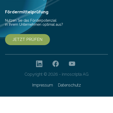
bei Serienmaschinen Schwingungen um den Faktor 3
besser dämpft. Und das bei einer Gewichtseinsparung
Fördermittelprüfung
von 20…
Nutzen Sie das Förderpotenzial
in Ihrem Unternehmen optimal aus?
JETZT PRÜFEN
Copyright © 2026 - innoscripta AG
Impressum
Datenschutz