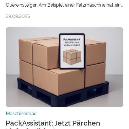
Quereinsteiger: Am Beispiel einer Falzmaschine hat ein
Forscher vom Fraunhofer IPA das Bedienkonzept der
29.09.2025
Mensch-Maschine-Schnittstelle so sehr vereinfacht,
dass nun auch Laien die Maschine umrüsten können.
Die zugrunde liegende Methodik lässt sich auf alle
anderen Maschinen übertragen. Eine Falzmaschine
umzurüsten ist ein Job für echte Profis. Eine solche
Maschine faltet in Druckereien Broschüren, Prospekte,
Landkarten und vieles mehr – mehrere Zehntausend
Exemplare pro Stunde. Je nach Maschinentyp und
Auftrag kann das Umrüsten…
Maschinenbau
PackAssistant: Jetzt Pärchen