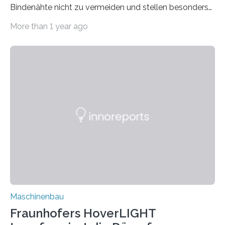
Bindenähte nicht zu vermeiden und stellen besonders
bei Rezyklaten aufgrund der Vorgeschichte des
More than 1 year ago
Matrixmaterials eine große Herausforderung dar.
Zuverlässigkeitsexperten aus dem Fraunhofer-Institut
für Betriebsfestigkeit und Systemzuverlässigkeit LBF
möchten in dem Projekt »Design for Reliability –
Bindenähte in technischen Bauteilen« gemeinsam mit
Partnern grundlegende Zusammenhänge hinsichtlich
der Zuverlässigkeit von Bindenähten untersuchen.
Durch den verstärkten Einsatz von Rezyklaten
aufgrund der ELV-Verordnung der EU, wird die
Zuverlässigkeits- und Lebensdauerbewertung von
Rezyklaten besonders herausfordernd. Die
Vorgeschichte des Materialmix…
Maschinenbau
Fraunhofers HoverLIGHT