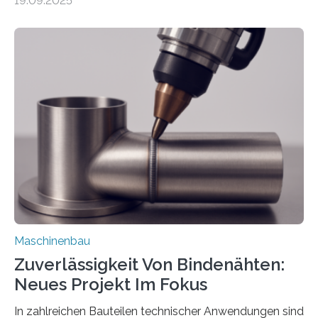
19.09.2025
Automobil, Maschinenbau und in der Zulieferindustrie.
Mit der Funktion Pärchenbildung lassen sich nun zwei
Teile als eine Einheit verpacken. Die Anordnung kann
der Benutzer vorgeben und erhält so mehr Kontrolle
über die Positionierung der Bauteile. Die ebenfalls neue
Automatisierungsschnittstelle dient dazu, die Software
besser in spezifische Unternehmensprozesse
einzubinden. Sankt Augustin – Zur Messe FACHPACK
vom 23. bis 25. September in Nürnberg…
Maschinenbau
Zuverlässigkeit Von Bindenähten:
Neues Projekt Im Fokus
In zahlreichen Bauteilen technischer Anwendungen sind