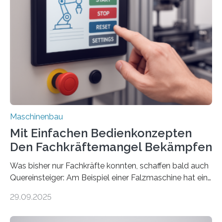
Maschinenbau
Mit Einfachen Bedienkonzepten
Den Fachkräftemangel Bekämpfen
Was bisher nur Fachkräfte konnten, schaffen bald auch
Quereinsteiger: Am Beispiel einer Falzmaschine hat ein
Forscher vom Fraunhofer IPA das Bedienkonzept der
29.09.2025
Mensch-Maschine-Schnittstelle so sehr vereinfacht,
dass nun auch Laien die Maschine umrüsten können.