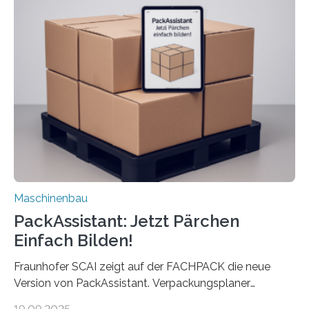
Die zugrunde liegende Methodik lässt sich auf alle
anderen Maschinen übertragen. Eine Falzmaschine
umzurüsten ist ein Job für echte Profis. Eine solche
Maschine faltet in Druckereien Broschüren, Prospekte,
Landkarten und vieles mehr – mehrere Zehntausend
Exemplare pro Stunde. Je nach Maschinentyp und
Auftrag kann das Umrüsten…
Maschinenbau
PackAssistant: Jetzt Pärchen
Einfach Bilden!
Fraunhofer SCAI zeigt auf der FACHPACK die neue
Version von PackAssistant. Verpackungsplaner
weltweit nutzen die Software in den Branchen