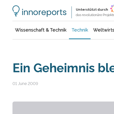
Wissenschaft & Technik
Informationstechnologie
Energie & Elektrotechnik
Unterstützt durch
das revolutionäre Proje
Wissenschaft & Technik
Technik
Weltwirts
Ein Geheimnis bl
01 June 2009