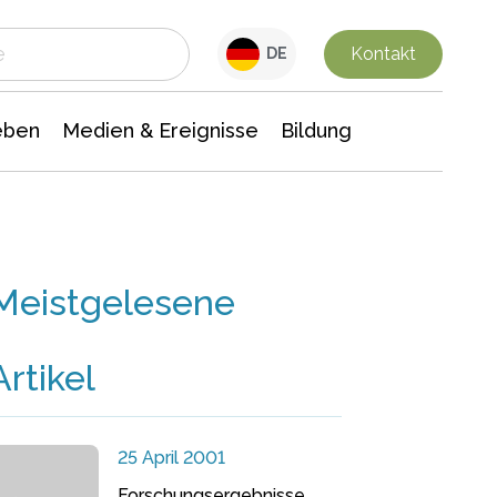
 Leben
Medien & Ereignisse
Interdisziplinäre Forschung
Veranstaltungsnachrichten
n Chemie
Gesellschaftswissenschaften
Kontakt
DE
eben
Medien & Ereignisse
Bildung
Meistgelesene
Artikel
25 April 2001
Forschungsergebnisse