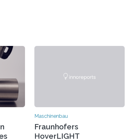
Maschinenbau
on
Fraunhofers
es
HoverLIGHT