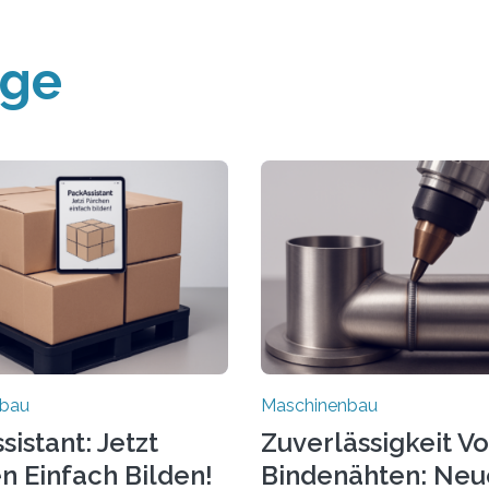
äge
nbau
Maschinenbau
istant: Jetzt
Zuverlässigkeit V
n Einfach Bilden!
Bindenähten: Neu