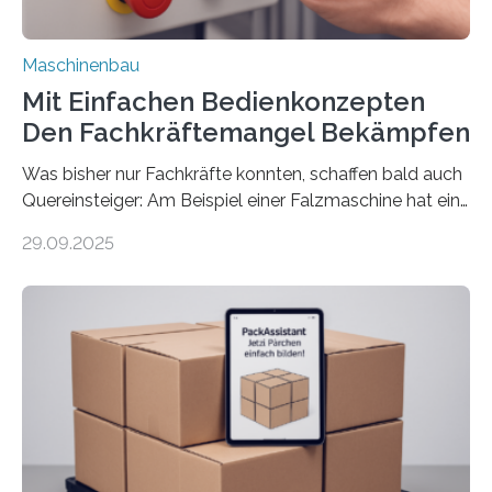
Maschinenbau
Mit Einfachen Bedienkonzepten
Den Fachkräftemangel Bekämpfen
Was bisher nur Fachkräfte konnten, schaffen bald auch
Quereinsteiger: Am Beispiel einer Falzmaschine hat ein
Forscher vom Fraunhofer IPA das Bedienkonzept der
29.09.2025
Mensch-Maschine-Schnittstelle so sehr vereinfacht,
dass nun auch Laien die Maschine umrüsten können.
Die zugrunde liegende Methodik lässt sich auf alle
anderen Maschinen übertragen. Eine Falzmaschine
umzurüsten ist ein Job für echte Profis. Eine solche
Maschine faltet in Druckereien Broschüren, Prospekte,
Landkarten und vieles mehr – mehrere Zehntausend
Exemplare pro Stunde. Je nach Maschinentyp und
Auftrag kann das Umrüsten…