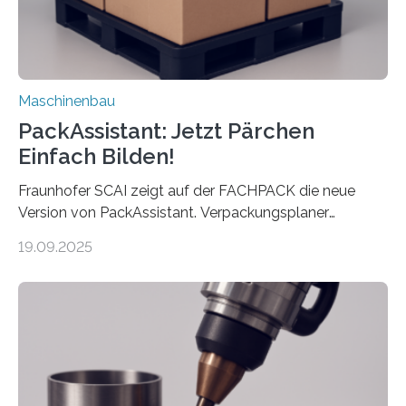
Maschinenbau
PackAssistant: Jetzt Pärchen
Einfach Bilden!
Fraunhofer SCAI zeigt auf der FACHPACK die neue
Version von PackAssistant. Verpackungsplaner
weltweit nutzen die Software in den Branchen
19.09.2025
Automobil, Maschinenbau und in der Zulieferindustrie.
Mit der Funktion Pärchenbildung lassen sich nun zwei
Teile als eine Einheit verpacken. Die Anordnung kann
der Benutzer vorgeben und erhält so mehr Kontrolle
über die Positionierung der Bauteile. Die ebenfalls neue
Automatisierungsschnittstelle dient dazu, die Software
besser in spezifische Unternehmensprozesse