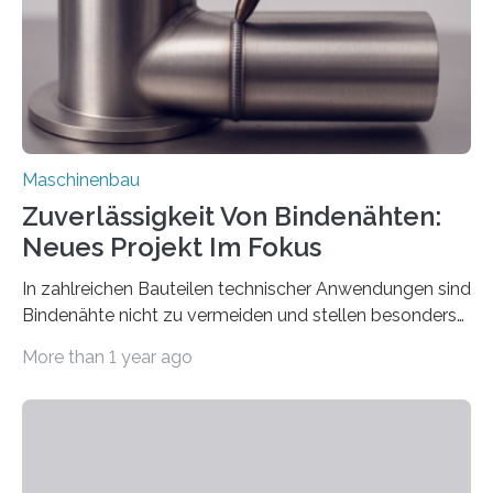
einzubinden. Sankt Augustin – Zur Messe FACHPACK
vom 23. bis 25. September in Nürnberg…
Maschinenbau
Zuverlässigkeit Von Bindenähten:
Neues Projekt Im Fokus
In zahlreichen Bauteilen technischer Anwendungen sind
Bindenähte nicht zu vermeiden und stellen besonders
bei Rezyklaten aufgrund der Vorgeschichte des
More than 1 year ago
Matrixmaterials eine große Herausforderung dar.
Zuverlässigkeitsexperten aus dem Fraunhofer-Institut
für Betriebsfestigkeit und Systemzuverlässigkeit LBF
möchten in dem Projekt »Design for Reliability –
Bindenähte in technischen Bauteilen« gemeinsam mit