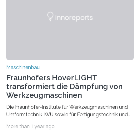
Partnern grundlegende Zusammenhänge hinsichtlich
der Zuverlässigkeit von Bindenähten untersuchen.
Durch den verstärkten Einsatz von Rezyklaten
aufgrund der ELV-Verordnung der EU, wird die
Zuverlässigkeits- und Lebensdauerbewertung von
Rezyklaten besonders herausfordernd. Die
Vorgeschichte des Materialmix…
Maschinenbau
Fraunhofers HoverLIGHT
transformiert die Dämpfung von
Werkzeugmaschinen
Die Fraunhofer-Institute für Werkzeugmaschinen und
Umformtechnik IWU sowie für Fertigungstechnik und
Angewandte Materialforschung IFAM haben einen
More than 1 year ago
Durchbruch in der Materialforschung erzielt: Der
Verbundwerkstoff HoverLIGHT setzt neue Maßstäbe