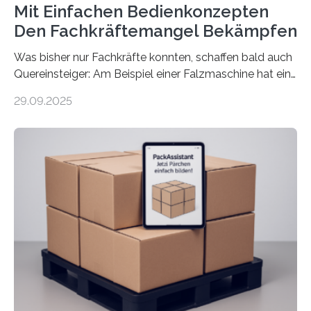
Mit Einfachen Bedienkonzepten
Den Fachkräftemangel Bekämpfen
Was bisher nur Fachkräfte konnten, schaffen bald auch
Quereinsteiger: Am Beispiel einer Falzmaschine hat ein
Forscher vom Fraunhofer IPA das Bedienkonzept der
29.09.2025
Mensch-Maschine-Schnittstelle so sehr vereinfacht,
dass nun auch Laien die Maschine umrüsten können.
Die zugrunde liegende Methodik lässt sich auf alle
anderen Maschinen übertragen. Eine Falzmaschine
umzurüsten ist ein Job für echte Profis. Eine solche
Maschine faltet in Druckereien Broschüren, Prospekte,
Landkarten und vieles mehr – mehrere Zehntausend
Exemplare pro Stunde. Je nach Maschinentyp und
Auftrag kann das Umrüsten…