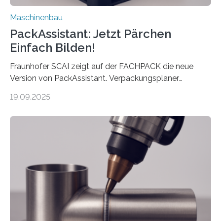
Maschinenbau
PackAssistant: Jetzt Pärchen
Einfach Bilden!
Fraunhofer SCAI zeigt auf der FACHPACK die neue
Version von PackAssistant. Verpackungsplaner
weltweit nutzen die Software in den Branchen
19.09.2025
Automobil, Maschinenbau und in der Zulieferindustrie.
Mit der Funktion Pärchenbildung lassen sich nun zwei
Teile als eine Einheit verpacken. Die Anordnung kann
der Benutzer vorgeben und erhält so mehr Kontrolle
über die Positionierung der Bauteile. Die ebenfalls neue
Automatisierungsschnittstelle dient dazu, die Software
besser in spezifische Unternehmensprozesse
einzubinden. Sankt Augustin – Zur Messe FACHPACK
vom 23. bis 25. September in Nürnberg…