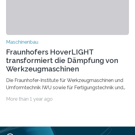
aufgrund der ELV-Verordnung der EU, wird die
Zuverlässigkeits- und Lebensdauerbewertung von
Rezyklaten besonders herausfordernd. Die
Vorgeschichte des Materialmix…
Maschinenbau
Fraunhofers HoverLIGHT
transformiert die Dämpfung von
Werkzeugmaschinen
Die Fraunhofer-Institute für Werkzeugmaschinen und
Umformtechnik IWU sowie für Fertigungstechnik und
Angewandte Materialforschung IFAM haben einen
More than 1 year ago
Durchbruch in der Materialforschung erzielt: Der
Verbundwerkstoff HoverLIGHT setzt neue Maßstäbe
für die Konstruktion von Werkzeugmaschinen. Durch
die Kombination von Aluminiumschaum und
partikelgefüllten Hohlkugeln erreicht HoverLIGHT einen