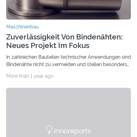
Maschinenbau
Zuverlässigkeit Von Bindenähten:
Neues Projekt Im Fokus
In zahlreichen Bauteilen technischer Anwendungen sind
Bindenähte nicht zu vermeiden und stellen besonders
bei Rezyklaten aufgrund der Vorgeschichte des
More than 1 year ago
Matrixmaterials eine große Herausforderung dar.
Zuverlässigkeitsexperten aus dem Fraunhofer-Institut
für Betriebsfestigkeit und Systemzuverlässigkeit LBF
möchten in dem Projekt »Design for Reliability –
Bindenähte in technischen Bauteilen« gemeinsam mit
Partnern grundlegende Zusammenhänge hinsichtlich
der Zuverlässigkeit von Bindenähten untersuchen.
Durch den verstärkten Einsatz von Rezyklaten