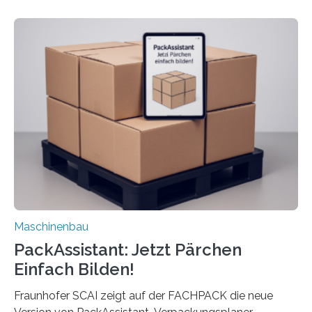
dass nun auch Laien die Maschine umrüsten können.
Die zugrunde liegende Methodik lässt sich auf alle
anderen Maschinen übertragen. Eine Falzmaschine
umzurüsten ist ein Job für echte Profis. Eine solche
Maschine faltet in Druckereien Broschüren, Prospekte,
Landkarten und vieles mehr – mehrere Zehntausend
Exemplare pro Stunde. Je nach Maschinentyp und
Auftrag kann das Umrüsten…
Maschinenbau
PackAssistant: Jetzt Pärchen
Einfach Bilden!
Fraunhofer SCAI zeigt auf der FACHPACK die neue