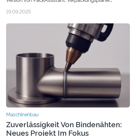
Version von PackAssistant. Verpackungsplaner
weltweit nutzen die Software in den Branchen
19.09.2025
Automobil, Maschinenbau und in der Zulieferindustrie.
Mit der Funktion Pärchenbildung lassen sich nun zwei
Teile als eine Einheit verpacken. Die Anordnung kann
der Benutzer vorgeben und erhält so mehr Kontrolle
über die Positionierung der Bauteile. Die ebenfalls neue
Automatisierungsschnittstelle dient dazu, die Software
besser in spezifische Unternehmensprozesse
einzubinden. Sankt Augustin – Zur Messe FACHPACK
vom 23. bis 25. September in Nürnberg…
Maschinenbau
Zuverlässigkeit Von Bindenähten:
Neues Projekt Im Fokus