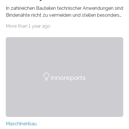
In zahlreichen Bauteilen technischer Anwendungen sind
Bindenähte nicht zu vermeiden und stellen besonders
bei Rezyklaten aufgrund der Vorgeschichte des
More than 1 year ago
Matrixmaterials eine große Herausforderung dar.
Zuverlässigkeitsexperten aus dem Fraunhofer-Institut
für Betriebsfestigkeit und Systemzuverlässigkeit LBF
möchten in dem Projekt »Design for Reliability –
Bindenähte in technischen Bauteilen« gemeinsam mit
Partnern grundlegende Zusammenhänge hinsichtlich
der Zuverlässigkeit von Bindenähten untersuchen.
Durch den verstärkten Einsatz von Rezyklaten
aufgrund der ELV-Verordnung der EU, wird die
Zuverlässigkeits- und Lebensdauerbewertung von
Rezyklaten besonders herausfordernd. Die
Vorgeschichte des Materialmix…
Maschinenbau