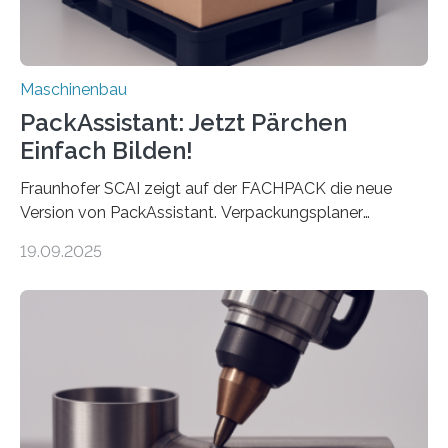
Maschinenbau
PackAssistant: Jetzt Pärchen
Einfach Bilden!
Fraunhofer SCAI zeigt auf der FACHPACK die neue
Version von PackAssistant. Verpackungsplaner
weltweit nutzen die Software in den Branchen
19.09.2025
Automobil, Maschinenbau und in der Zulieferindustrie.
Mit der Funktion Pärchenbildung lassen sich nun zwei
Teile als eine Einheit verpacken. Die Anordnung kann
der Benutzer vorgeben und erhält so mehr Kontrolle
über die Positionierung der Bauteile. Die ebenfalls neue
Automatisierungsschnittstelle dient dazu, die Software
besser in spezifische Unternehmensprozesse
einzubinden. Sankt Augustin – Zur Messe FACHPACK