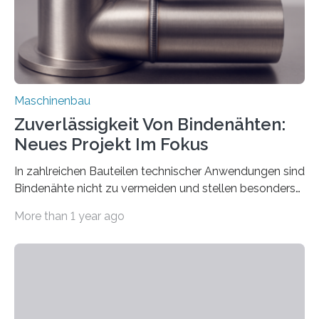
vom 23. bis 25. September in Nürnberg…
Maschinenbau
Zuverlässigkeit Von Bindenähten:
Neues Projekt Im Fokus
In zahlreichen Bauteilen technischer Anwendungen sind
Bindenähte nicht zu vermeiden und stellen besonders
bei Rezyklaten aufgrund der Vorgeschichte des
More than 1 year ago
Matrixmaterials eine große Herausforderung dar.
Zuverlässigkeitsexperten aus dem Fraunhofer-Institut
für Betriebsfestigkeit und Systemzuverlässigkeit LBF
möchten in dem Projekt »Design for Reliability –
Bindenähte in technischen Bauteilen« gemeinsam mit
Partnern grundlegende Zusammenhänge hinsichtlich