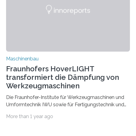
der Zuverlässigkeit von Bindenähten untersuchen.
Durch den verstärkten Einsatz von Rezyklaten
aufgrund der ELV-Verordnung der EU, wird die
Zuverlässigkeits- und Lebensdauerbewertung von
Rezyklaten besonders herausfordernd. Die
Vorgeschichte des Materialmix…
Maschinenbau
Fraunhofers HoverLIGHT
transformiert die Dämpfung von
Werkzeugmaschinen
Die Fraunhofer-Institute für Werkzeugmaschinen und
Umformtechnik IWU sowie für Fertigungstechnik und
Angewandte Materialforschung IFAM haben einen
More than 1 year ago
Durchbruch in der Materialforschung erzielt: Der
Verbundwerkstoff HoverLIGHT setzt neue Maßstäbe
für die Konstruktion von Werkzeugmaschinen. Durch