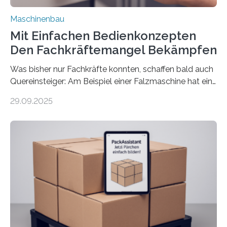
Maschinenbau
Mit Einfachen Bedienkonzepten
Den Fachkräftemangel Bekämpfen
Was bisher nur Fachkräfte konnten, schaffen bald auch
Quereinsteiger: Am Beispiel einer Falzmaschine hat ein
Forscher vom Fraunhofer IPA das Bedienkonzept der
29.09.2025
Mensch-Maschine-Schnittstelle so sehr vereinfacht,
dass nun auch Laien die Maschine umrüsten können.
Die zugrunde liegende Methodik lässt sich auf alle
anderen Maschinen übertragen. Eine Falzmaschine
umzurüsten ist ein Job für echte Profis. Eine solche
Maschine faltet in Druckereien Broschüren, Prospekte,
Landkarten und vieles mehr – mehrere Zehntausend
Exemplare pro Stunde. Je nach Maschinentyp und
Auftrag kann das Umrüsten…