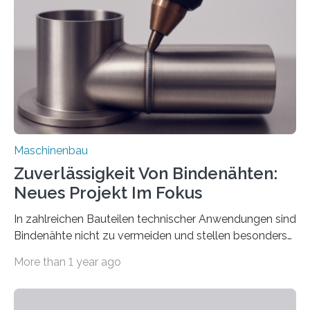
Automatisierungsschnittstelle dient dazu, die Software
besser in spezifische Unternehmensprozesse
einzubinden. Sankt Augustin – Zur Messe FACHPACK
vom 23. bis 25. September in Nürnberg…
Maschinenbau
Zuverlässigkeit Von Bindenähten:
Neues Projekt Im Fokus
In zahlreichen Bauteilen technischer Anwendungen sind
Bindenähte nicht zu vermeiden und stellen besonders
bei Rezyklaten aufgrund der Vorgeschichte des
More than 1 year ago
Matrixmaterials eine große Herausforderung dar.
Zuverlässigkeitsexperten aus dem Fraunhofer-Institut
für Betriebsfestigkeit und Systemzuverlässigkeit LBF