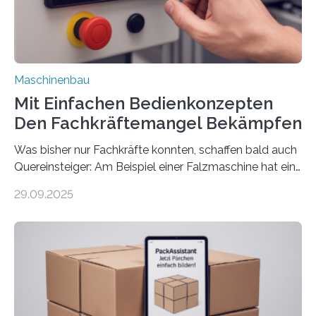
Maschinenbau
Mit Einfachen Bedienkonzepten
Den Fachkräftemangel Bekämpfen
Was bisher nur Fachkräfte konnten, schaffen bald auch
Quereinsteiger: Am Beispiel einer Falzmaschine hat ein
Forscher vom Fraunhofer IPA das Bedienkonzept der
29.09.2025
Mensch-Maschine-Schnittstelle so sehr vereinfacht,
dass nun auch Laien die Maschine umrüsten können.
Die zugrunde liegende Methodik lässt sich auf alle
anderen Maschinen übertragen. Eine Falzmaschine
umzurüsten ist ein Job für echte Profis. Eine solche
Maschine faltet in Druckereien Broschüren, Prospekte,
Landkarten und vieles mehr – mehrere Zehntausend