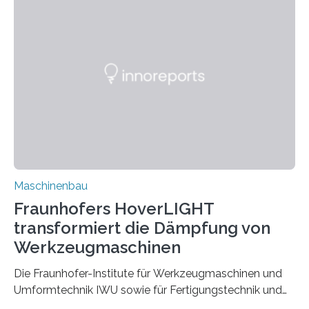
möchten in dem Projekt »Design for Reliability –
Bindenähte in technischen Bauteilen« gemeinsam mit
Partnern grundlegende Zusammenhänge hinsichtlich
der Zuverlässigkeit von Bindenähten untersuchen.
Durch den verstärkten Einsatz von Rezyklaten
aufgrund der ELV-Verordnung der EU, wird die
Zuverlässigkeits- und Lebensdauerbewertung von
Rezyklaten besonders herausfordernd. Die
Vorgeschichte des Materialmix…
Maschinenbau
Fraunhofers HoverLIGHT
transformiert die Dämpfung von
Werkzeugmaschinen
Die Fraunhofer-Institute für Werkzeugmaschinen und
Umformtechnik IWU sowie für Fertigungstechnik und
Angewandte Materialforschung IFAM haben einen