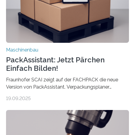
Exemplare pro Stunde. Je nach Maschinentyp und
Auftrag kann das Umrüsten…
Maschinenbau
PackAssistant: Jetzt Pärchen
Einfach Bilden!
Fraunhofer SCAI zeigt auf der FACHPACK die neue
Version von PackAssistant. Verpackungsplaner
weltweit nutzen die Software in den Branchen
19.09.2025
Automobil, Maschinenbau und in der Zulieferindustrie.
Mit der Funktion Pärchenbildung lassen sich nun zwei
Teile als eine Einheit verpacken. Die Anordnung kann
der Benutzer vorgeben und erhält so mehr Kontrolle
über die Positionierung der Bauteile. Die ebenfalls neue