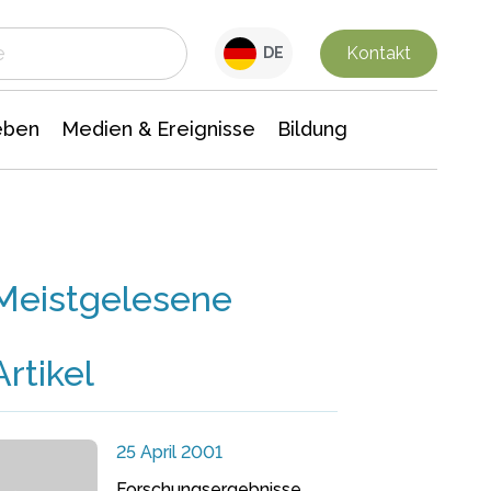
 Leben
Medien & Ereignisse
Interdisziplinäre Forschung
Veranstaltungsnachrichten
n Chemie
Gesellschaftswissenschaften
Kontakt
DE
eben
Medien & Ereignisse
Bildung
Meistgelesene
Artikel
25 April 2001
Forschungsergebnisse