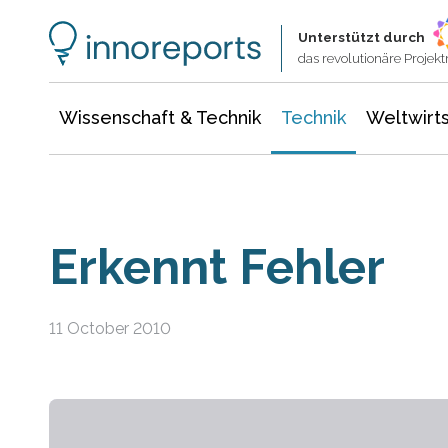
Wissenschaft & Technik
Informationstechnologie
Energie & Elektrotechnik
Unterstützt durch
das revolutionäre Proje
Wissenschaft & Technik
Technik
Weltwirts
Erkennt Fehler
11 October 2010