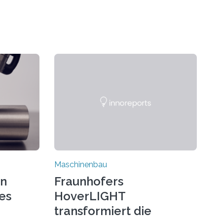
Maschinenbau
on
Fraunhofers
es
HoverLIGHT
transformiert die