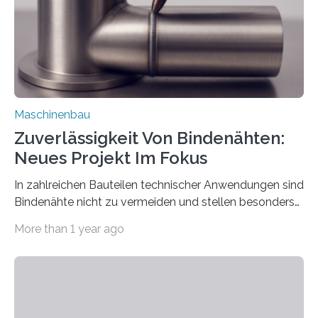
einzubinden. Sankt Augustin – Zur Messe FACHPACK
vom 23. bis 25. September in Nürnberg…
Maschinenbau
Zuverlässigkeit Von Bindenähten:
Neues Projekt Im Fokus
In zahlreichen Bauteilen technischer Anwendungen sind
Bindenähte nicht zu vermeiden und stellen besonders
bei Rezyklaten aufgrund der Vorgeschichte des
More than 1 year ago
Matrixmaterials eine große Herausforderung dar.
Zuverlässigkeitsexperten aus dem Fraunhofer-Institut
für Betriebsfestigkeit und Systemzuverlässigkeit LBF
möchten in dem Projekt »Design for Reliability –
Bindenähte in technischen Bauteilen« gemeinsam mit