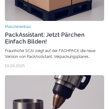
Maschinenbau
PackAssistant: Jetzt Pärchen
Einfach Bilden!
Fraunhofer SCAI zeigt auf der FACHPACK die neue
Version von PackAssistant. Verpackungsplaner
weltweit nutzen die Software in den Branchen
19.09.2025
Automobil, Maschinenbau und in der Zulieferindustrie.
Mit der Funktion Pärchenbildung lassen sich nun zwei
Teile als eine Einheit verpacken. Die Anordnung kann
der Benutzer vorgeben und erhält so mehr Kontrolle
über die Positionierung der Bauteile. Die ebenfalls neue
Automatisierungsschnittstelle dient dazu, die Software
besser in spezifische Unternehmensprozesse