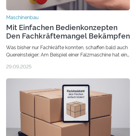
Maschinenbau
Mit Einfachen Bedienkonzepten
Den Fachkräftemangel Bekämpfen
Was bisher nur Fachkräfte konnten, schaffen bald auch
Quereinsteiger: Am Beispiel einer Falzmaschine hat ein
Forscher vom Fraunhofer IPA das Bedienkonzept der
29.09.2025
Mensch-Maschine-Schnittstelle so sehr vereinfacht,
dass nun auch Laien die Maschine umrüsten können.
Die zugrunde liegende Methodik lässt sich auf alle
anderen Maschinen übertragen. Eine Falzmaschine
umzurüsten ist ein Job für echte Profis. Eine solche
Maschine faltet in Druckereien Broschüren, Prospekte,
Landkarten und vieles mehr – mehrere Zehntausend
Exemplare pro Stunde. Je nach Maschinentyp und
Auftrag kann das Umrüsten…