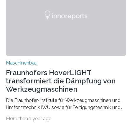
Partnern grundlegende Zusammenhänge hinsichtlich
der Zuverlässigkeit von Bindenähten untersuchen.
Durch den verstärkten Einsatz von Rezyklaten
aufgrund der ELV-Verordnung der EU, wird die
Zuverlässigkeits- und Lebensdauerbewertung von
Rezyklaten besonders herausfordernd. Die
Vorgeschichte des Materialmix…
Maschinenbau
Fraunhofers HoverLIGHT
transformiert die Dämpfung von
Werkzeugmaschinen
Die Fraunhofer-Institute für Werkzeugmaschinen und
Umformtechnik IWU sowie für Fertigungstechnik und
Angewandte Materialforschung IFAM haben einen
More than 1 year ago
Durchbruch in der Materialforschung erzielt: Der
Verbundwerkstoff HoverLIGHT setzt neue Maßstäbe