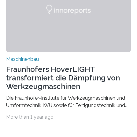
der Zuverlässigkeit von Bindenähten untersuchen.
Durch den verstärkten Einsatz von Rezyklaten
aufgrund der ELV-Verordnung der EU, wird die
Zuverlässigkeits- und Lebensdauerbewertung von
Rezyklaten besonders herausfordernd. Die
Vorgeschichte des Materialmix…
Maschinenbau
Fraunhofers HoverLIGHT
transformiert die Dämpfung von
Werkzeugmaschinen
Die Fraunhofer-Institute für Werkzeugmaschinen und
Umformtechnik IWU sowie für Fertigungstechnik und
Angewandte Materialforschung IFAM haben einen
More than 1 year ago
Durchbruch in der Materialforschung erzielt: Der
Verbundwerkstoff HoverLIGHT setzt neue Maßstäbe
für die Konstruktion von Werkzeugmaschinen. Durch