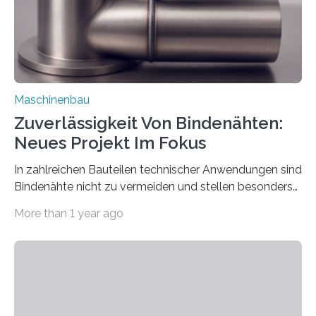
vom 23. bis 25. September in Nürnberg…
Maschinenbau
Zuverlässigkeit Von Bindenähten:
Neues Projekt Im Fokus
In zahlreichen Bauteilen technischer Anwendungen sind
Bindenähte nicht zu vermeiden und stellen besonders
bei Rezyklaten aufgrund der Vorgeschichte des
More than 1 year ago
Matrixmaterials eine große Herausforderung dar.
Zuverlässigkeitsexperten aus dem Fraunhofer-Institut
für Betriebsfestigkeit und Systemzuverlässigkeit LBF
möchten in dem Projekt »Design for Reliability –
Bindenähte in technischen Bauteilen« gemeinsam mit
Partnern grundlegende Zusammenhänge hinsichtlich