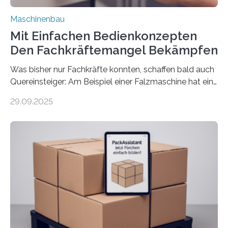
Maschinenbau
Mit Einfachen Bedienkonzepten
Den Fachkräftemangel Bekämpfen
Was bisher nur Fachkräfte konnten, schaffen bald auch
Quereinsteiger: Am Beispiel einer Falzmaschine hat ein
Forscher vom Fraunhofer IPA das Bedienkonzept der
29.09.2025
Mensch-Maschine-Schnittstelle so sehr vereinfacht,
dass nun auch Laien die Maschine umrüsten können.
Die zugrunde liegende Methodik lässt sich auf alle
anderen Maschinen übertragen. Eine Falzmaschine
umzurüsten ist ein Job für echte Profis. Eine solche
Maschine faltet in Druckereien Broschüren, Prospekte,
Landkarten und vieles mehr – mehrere Zehntausend
Exemplare pro Stunde. Je nach Maschinentyp und
Auftrag kann das Umrüsten…