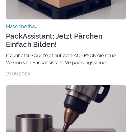
Maschinenbau
PackAssistant: Jetzt Pärchen
Einfach Bilden!
Fraunhofer SCAI zeigt auf der FACHPACK die neue
Version von PackAssistant. Verpackungsplaner
weltweit nutzen die Software in den Branchen
19.09.2025
Automobil, Maschinenbau und in der Zulieferindustrie.
Mit der Funktion Pärchenbildung lassen sich nun zwei
Teile als eine Einheit verpacken. Die Anordnung kann
der Benutzer vorgeben und erhält so mehr Kontrolle
über die Positionierung der Bauteile. Die ebenfalls neue
Automatisierungsschnittstelle dient dazu, die Software
besser in spezifische Unternehmensprozesse
einzubinden. Sankt Augustin – Zur Messe FACHPACK