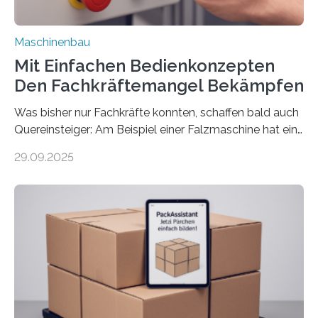
Maschinenbau
Mit Einfachen Bedienkonzepten
Den Fachkräftemangel Bekämpfen
Was bisher nur Fachkräfte konnten, schaffen bald auch
Quereinsteiger: Am Beispiel einer Falzmaschine hat ein
Forscher vom Fraunhofer IPA das Bedienkonzept der
29.09.2025
Mensch-Maschine-Schnittstelle so sehr vereinfacht,
dass nun auch Laien die Maschine umrüsten können.
Die zugrunde liegende Methodik lässt sich auf alle
anderen Maschinen übertragen. Eine Falzmaschine
umzurüsten ist ein Job für echte Profis. Eine solche
Maschine faltet in Druckereien Broschüren, Prospekte,
Landkarten und vieles mehr – mehrere Zehntausend
Exemplare pro Stunde. Je nach Maschinentyp und
Auftrag kann das Umrüsten…