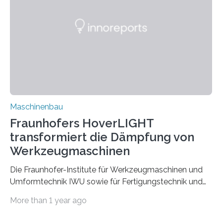
Partnern grundlegende Zusammenhänge hinsichtlich
der Zuverlässigkeit von Bindenähten untersuchen.
Durch den verstärkten Einsatz von Rezyklaten
aufgrund der ELV-Verordnung der EU, wird die
Zuverlässigkeits- und Lebensdauerbewertung von
Rezyklaten besonders herausfordernd. Die
Vorgeschichte des Materialmix…
Maschinenbau
Fraunhofers HoverLIGHT
transformiert die Dämpfung von
Werkzeugmaschinen
Die Fraunhofer-Institute für Werkzeugmaschinen und
Umformtechnik IWU sowie für Fertigungstechnik und
Angewandte Materialforschung IFAM haben einen
More than 1 year ago
Durchbruch in der Materialforschung erzielt: Der
Verbundwerkstoff HoverLIGHT setzt neue Maßstäbe