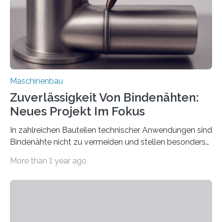
einzubinden. Sankt Augustin – Zur Messe FACHPACK
vom 23. bis 25. September in Nürnberg…
Maschinenbau
Zuverlässigkeit Von Bindenähten:
Neues Projekt Im Fokus
In zahlreichen Bauteilen technischer Anwendungen sind
Bindenähte nicht zu vermeiden und stellen besonders
bei Rezyklaten aufgrund der Vorgeschichte des
More than 1 year ago
Matrixmaterials eine große Herausforderung dar.
Zuverlässigkeitsexperten aus dem Fraunhofer-Institut
für Betriebsfestigkeit und Systemzuverlässigkeit LBF
möchten in dem Projekt »Design for Reliability –
Bindenähte in technischen Bauteilen« gemeinsam mit