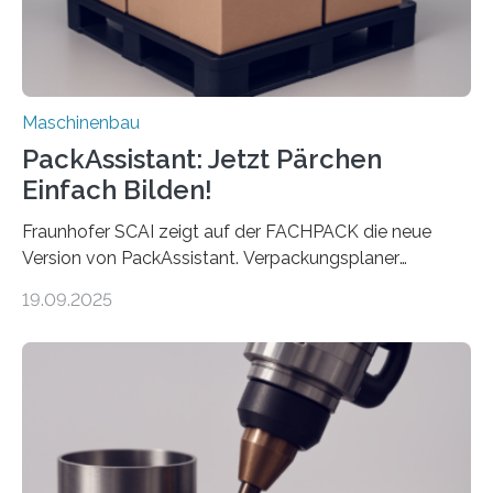
Maschinenbau
PackAssistant: Jetzt Pärchen
Einfach Bilden!
Fraunhofer SCAI zeigt auf der FACHPACK die neue
Version von PackAssistant. Verpackungsplaner
weltweit nutzen die Software in den Branchen
19.09.2025
Automobil, Maschinenbau und in der Zulieferindustrie.
Mit der Funktion Pärchenbildung lassen sich nun zwei
Teile als eine Einheit verpacken. Die Anordnung kann
der Benutzer vorgeben und erhält so mehr Kontrolle
über die Positionierung der Bauteile. Die ebenfalls neue
Automatisierungsschnittstelle dient dazu, die Software
besser in spezifische Unternehmensprozesse