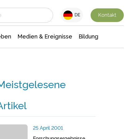
 Leben
Medien & Ereignisse
Interdisziplinäre Forschung
Veranstaltungsnachrichten
n Chemie
Gesellschaftswissenschaften
Kontakt
DE
eben
Medien & Ereignisse
Bildung
Meistgelesene
Artikel
25 April 2001
Forschungsergebnisse