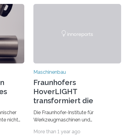
Maschinenbau
on
Fraunhofers
es
HoverLIGHT
transformiert die
Dämpfung von
hnischer
Die Fraunhofer-Institute für
Werkzeugmaschinen
te nicht
Werkzeugmaschinen und
esonders
Umformtechnik IWU sowie für
More than 1 year ago
Fertigungstechnik und Angewandte