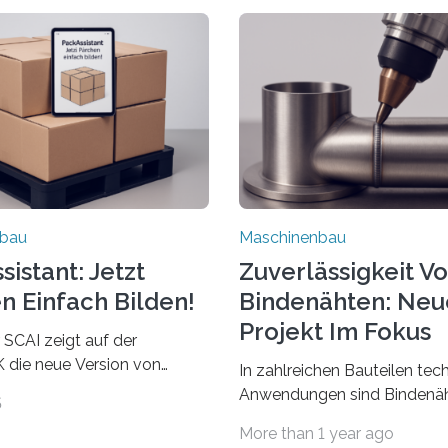
nbau
Maschinenbau
istant: Jetzt
Zuverlässigkeit V
n Einfach Bilden!
Bindenähten: Neu
Projekt Im Fokus
 SCAI zeigt auf der
die neue Version von
In zahlreichen Bauteilen tec
ant. Verpackungsplaner
Anwendungen sind Bindenäh
5
utzen die Software in den
zu vermeiden und stellen b
More than 1 year ago
Automobil, Maschinenbau
bei Rezyklaten aufgrund der