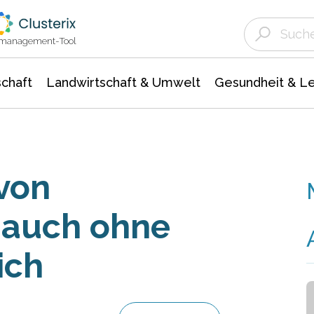
Landwirtschaft & Umwelt
Gesundheit &
Agrar- Forstwissenschaften
Unternehmensmeldungen
Biowissenschafte
Ökologie Umwelt- Naturschutz
ktmanagement-Tool
chaft
Landwirtschaft & Umwelt
Gesundheit & L
von
 auch ohne
ich