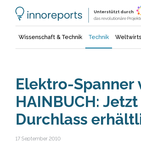
Wissenschaft & Technik
Informationstechnologie
Energie & Elektrotechnik
Unterstützt durch
das revolutionäre Proje
Wissenschaft & Technik
Technik
Weltwirts
Elektro-Spanner 
HAINBUCH: Jetzt
Durchlass erhältl
17 September 2010