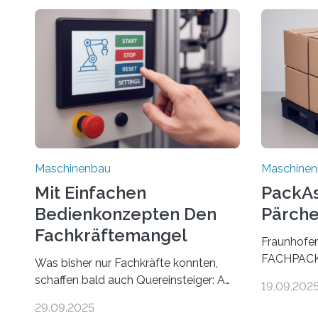
Maschinenbau
Maschine
Mit Einfachen
PackAss
Bedienkonzepten Den
Pärche
Fachkräftemangel
Fraunhofer
Bekämpfen
FACHPACK 
Was bisher nur Fachkräfte konnten,
PackAssist
schaffen bald auch Quereinsteiger: Am
19.09.202
weltweit n
Beispiel einer Falzmaschine hat ein
29.09.2025
Branchen 
Forscher vom Fraunhofer IPA das