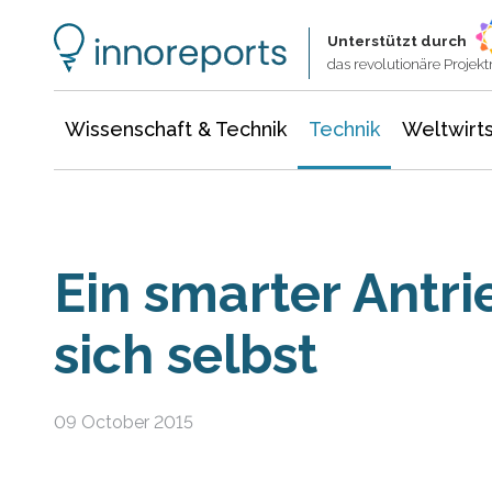
Wissenschaft & Technik
Informationstechnologie
Energie & Elektrotechnik
Unterstützt durch
das revolutionäre Proje
Wissenschaft & Technik
Technik
Weltwirts
Ein smarter Antri
sich selbst
09 October 2015