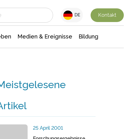
 Leben
Medien & Ereignisse
Interdisziplinäre Forschung
Veranstaltungsnachrichten
n Chemie
Gesellschaftswissenschaften
Kontakt
DE
eben
Medien & Ereignisse
Bildung
Meistgelesene
Artikel
25 April 2001
Forschungsergebnisse