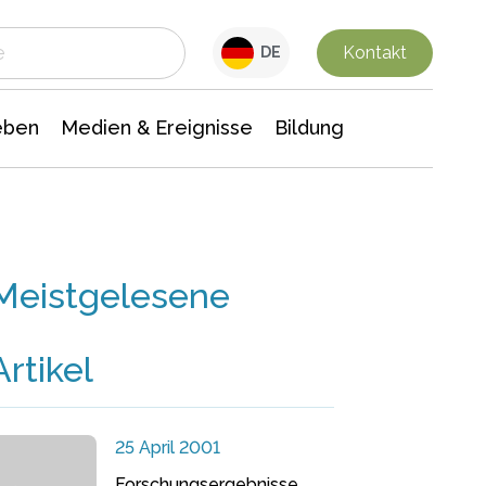
 Leben
Medien & Ereignisse
Interdisziplinäre Forschung
Veranstaltungsnachrichten
n Chemie
Gesellschaftswissenschaften
Kontakt
DE
eben
Medien & Ereignisse
Bildung
Meistgelesene
Artikel
25 April 2001
Forschungsergebnisse