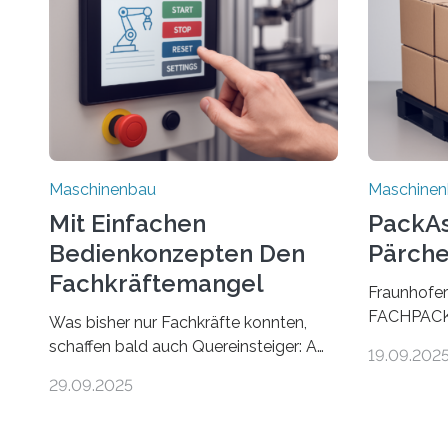
Maschinenbau
Maschine
Mit Einfachen
PackAss
Bedienkonzepten Den
Pärche
Fachkräftemangel
Fraunhofer
Bekämpfen
FACHPACK 
Was bisher nur Fachkräfte konnten,
PackAssist
schaffen bald auch Quereinsteiger: Am
19.09.202
weltweit n
Beispiel einer Falzmaschine hat ein
29.09.2025
Branchen 
Forscher vom Fraunhofer IPA das
und in der 
Bedienkonzept der Mensch-Maschine-
Funktion P
Schnittstelle so sehr vereinfacht, dass