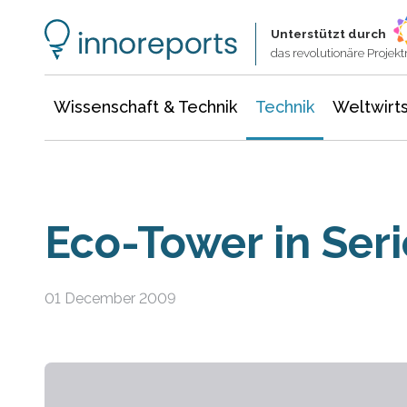
Wissenschaft & Technik
Informationstechnologie
Energie & Elektrotechnik
Unterstützt durch
das revolutionäre Proje
Wissenschaft & Technik
Technik
Weltwirts
Eco-Tower in Seri
01 December 2009