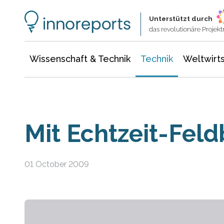
Wissenschaft & Technik
Informationstechnologie
Energie & Elektrotechnik
Unterstützt durch
das revolutionäre Proje
Wissenschaft & Technik
Technik
Weltwirts
Mit Echtzeit-Fel
01 October 2009