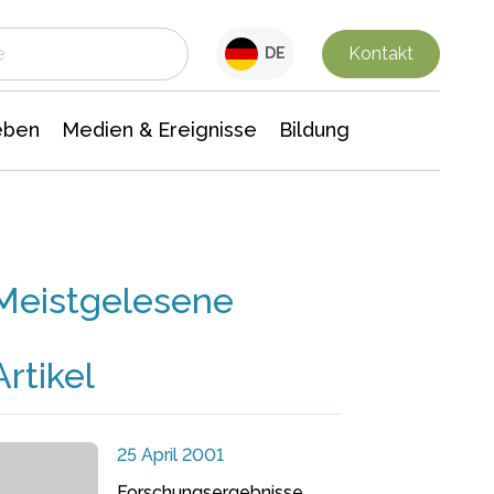
 Leben
Medien & Ereignisse
Interdisziplinäre Forschung
Veranstaltungsnachrichten
n Chemie
Gesellschaftswissenschaften
Kontakt
DE
eben
Medien & Ereignisse
Bildung
Meistgelesene
Artikel
25 April 2001
Forschungsergebnisse