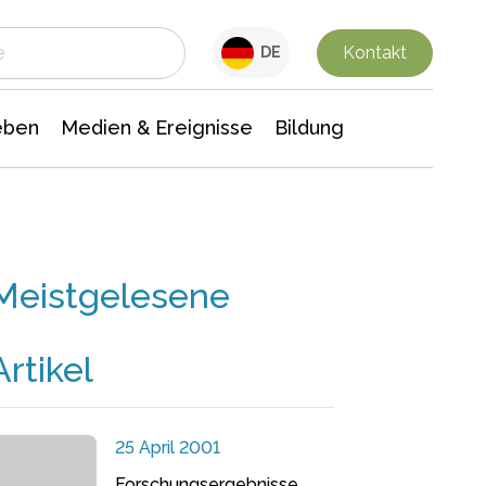
 Leben
Medien & Ereignisse
Interdisziplinäre Forschung
Veranstaltungsnachrichten
n Chemie
Gesellschaftswissenschaften
Kontakt
DE
eben
Medien & Ereignisse
Bildung
Meistgelesene
Artikel
25 April 2001
Forschungsergebnisse