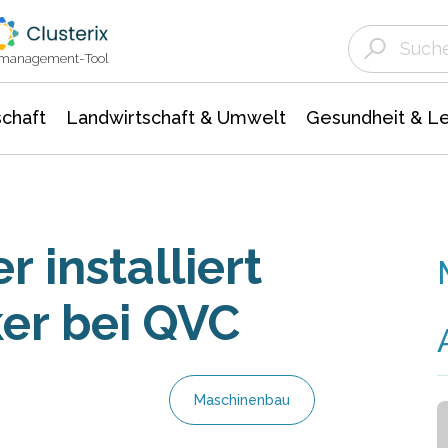
Landwirtschaft & Umwelt
Gesundheit &
Agrar- Forstwissenschaften
Unternehmensmeldungen
Biowissenschafte
Ökologie Umwelt- Naturschutz
ktmanagement-Tool
chaft
Landwirtschaft & Umwelt
Gesundheit & L
 installiert
er bei QVC
Maschinenbau