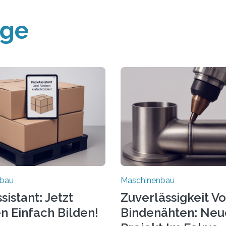
äge
nbau
Maschinenbau
istant: Jetzt
Zuverlässigkeit V
n Einfach Bilden!
Bindenähten: Neu