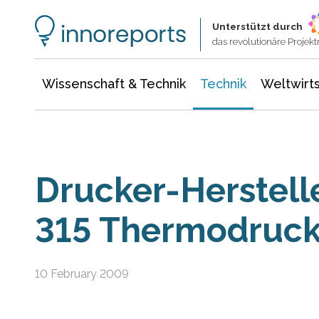
Wissenschaft & Technik
Informationstechnologie
Energie & Elektrotechnik
Unterstützt durch
das revolutionäre Proje
Wissenschaft & Technik
Technik
Weltwirts
Drucker-Hersteller
315 Thermodruck
10 February 2009