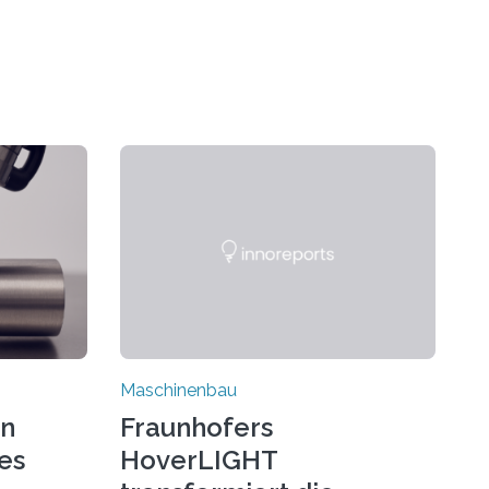
Maschinenbau
on
Fraunhofers
es
HoverLIGHT