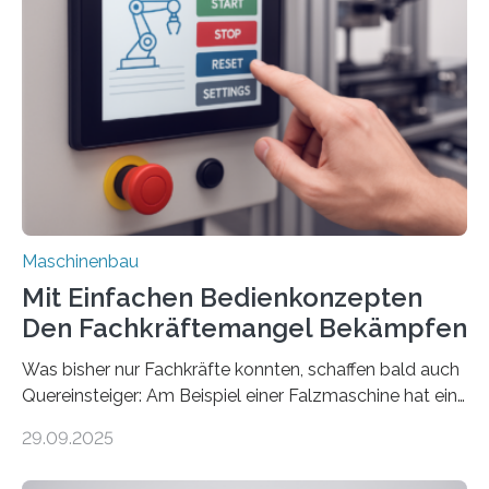
Maschinenbau
Mit Einfachen Bedienkonzepten
Den Fachkräftemangel Bekämpfen
Was bisher nur Fachkräfte konnten, schaffen bald auch
Quereinsteiger: Am Beispiel einer Falzmaschine hat ein
Forscher vom Fraunhofer IPA das Bedienkonzept der
29.09.2025
Mensch-Maschine-Schnittstelle so sehr vereinfacht,
dass nun auch Laien die Maschine umrüsten können.