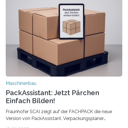
Die zugrunde liegende Methodik lässt sich auf alle
anderen Maschinen übertragen. Eine Falzmaschine
umzurüsten ist ein Job für echte Profis. Eine solche
Maschine faltet in Druckereien Broschüren, Prospekte,
Landkarten und vieles mehr – mehrere Zehntausend
Exemplare pro Stunde. Je nach Maschinentyp und
Auftrag kann das Umrüsten…
Maschinenbau
PackAssistant: Jetzt Pärchen
Einfach Bilden!
Fraunhofer SCAI zeigt auf der FACHPACK die neue
Version von PackAssistant. Verpackungsplaner
weltweit nutzen die Software in den Branchen