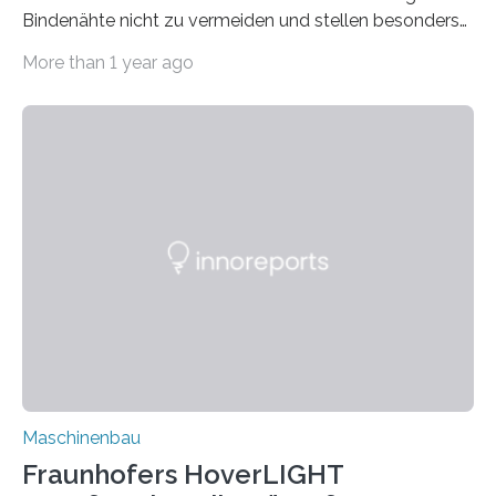
Bindenähte nicht zu vermeiden und stellen besonders
bei Rezyklaten aufgrund der Vorgeschichte des
More than 1 year ago
Matrixmaterials eine große Herausforderung dar.
Zuverlässigkeitsexperten aus dem Fraunhofer-Institut
für Betriebsfestigkeit und Systemzuverlässigkeit LBF
möchten in dem Projekt »Design for Reliability –
Bindenähte in technischen Bauteilen« gemeinsam mit
Partnern grundlegende Zusammenhänge hinsichtlich
der Zuverlässigkeit von Bindenähten untersuchen.
Durch den verstärkten Einsatz von Rezyklaten
aufgrund der ELV-Verordnung der EU, wird die
Zuverlässigkeits- und Lebensdauerbewertung von
Rezyklaten besonders herausfordernd. Die
Vorgeschichte des Materialmix…
Maschinenbau
Fraunhofers HoverLIGHT