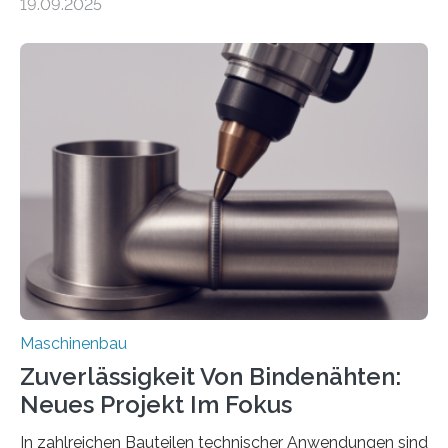
19.09.2025
Automobil, Maschinenbau und in der Zulieferindustrie.
Mit der Funktion Pärchenbildung lassen sich nun zwei
Teile als eine Einheit verpacken. Die Anordnung kann
der Benutzer vorgeben und erhält so mehr Kontrolle
über die Positionierung der Bauteile. Die ebenfalls neue
Automatisierungsschnittstelle dient dazu, die Software
besser in spezifische Unternehmensprozesse
einzubinden. Sankt Augustin – Zur Messe FACHPACK
vom 23. bis 25. September in Nürnberg…
Maschinenbau
Zuverlässigkeit Von Bindenähten:
Neues Projekt Im Fokus
In zahlreichen Bauteilen technischer Anwendungen sind