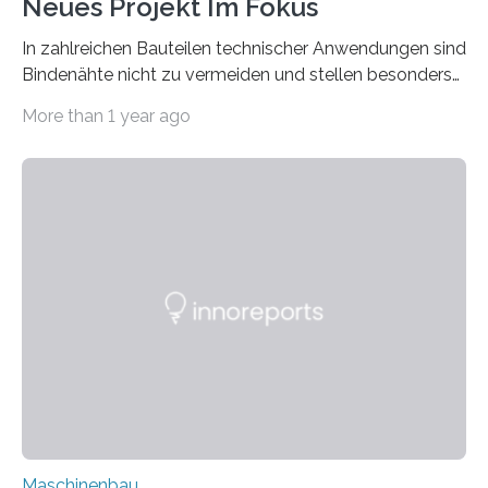
Neues Projekt Im Fokus
In zahlreichen Bauteilen technischer Anwendungen sind
Bindenähte nicht zu vermeiden und stellen besonders
bei Rezyklaten aufgrund der Vorgeschichte des
More than 1 year ago
Matrixmaterials eine große Herausforderung dar.
Zuverlässigkeitsexperten aus dem Fraunhofer-Institut
für Betriebsfestigkeit und Systemzuverlässigkeit LBF
möchten in dem Projekt »Design for Reliability –
Bindenähte in technischen Bauteilen« gemeinsam mit
Partnern grundlegende Zusammenhänge hinsichtlich
der Zuverlässigkeit von Bindenähten untersuchen.
Durch den verstärkten Einsatz von Rezyklaten
aufgrund der ELV-Verordnung der EU, wird die
Zuverlässigkeits- und Lebensdauerbewertung von
Rezyklaten besonders herausfordernd. Die
Vorgeschichte des Materialmix…
Maschinenbau