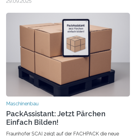
29.09.2025
Mensch-Maschine-Schnittstelle so sehr vereinfacht,
dass nun auch Laien die Maschine umrüsten können.
Die zugrunde liegende Methodik lässt sich auf alle
anderen Maschinen übertragen. Eine Falzmaschine
umzurüsten ist ein Job für echte Profis. Eine solche
Maschine faltet in Druckereien Broschüren, Prospekte,
Landkarten und vieles mehr – mehrere Zehntausend
Exemplare pro Stunde. Je nach Maschinentyp und
Auftrag kann das Umrüsten…
Maschinenbau
PackAssistant: Jetzt Pärchen
Einfach Bilden!
Fraunhofer SCAI zeigt auf der FACHPACK die neue