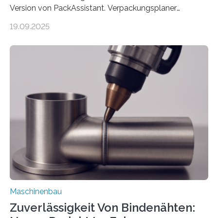
Version von PackAssistant. Verpackungsplaner
weltweit nutzen die Software in den Branchen
19.09.2025
Automobil, Maschinenbau und in der Zulieferindustrie.
Mit der Funktion Pärchenbildung lassen sich nun zwei
Teile als eine Einheit verpacken. Die Anordnung kann
der Benutzer vorgeben und erhält so mehr Kontrolle
über die Positionierung der Bauteile. Die ebenfalls neue
Automatisierungsschnittstelle dient dazu, die Software
besser in spezifische Unternehmensprozesse
einzubinden. Sankt Augustin – Zur Messe FACHPACK
vom 23. bis 25. September in Nürnberg…
Maschinenbau
Zuverlässigkeit Von Bindenähten: