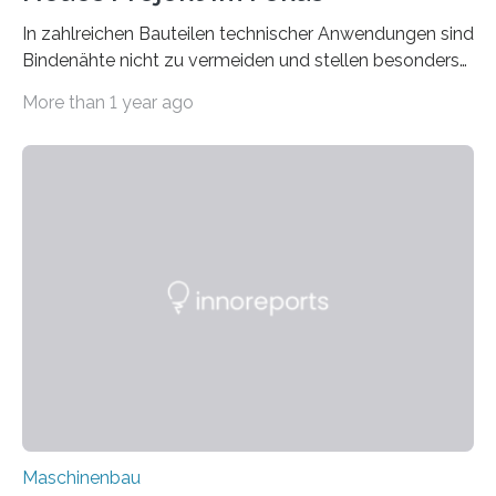
In zahlreichen Bauteilen technischer Anwendungen sind
Bindenähte nicht zu vermeiden und stellen besonders
bei Rezyklaten aufgrund der Vorgeschichte des
More than 1 year ago
Matrixmaterials eine große Herausforderung dar.
Zuverlässigkeitsexperten aus dem Fraunhofer-Institut
für Betriebsfestigkeit und Systemzuverlässigkeit LBF
möchten in dem Projekt »Design for Reliability –
Bindenähte in technischen Bauteilen« gemeinsam mit
Partnern grundlegende Zusammenhänge hinsichtlich
der Zuverlässigkeit von Bindenähten untersuchen.
Durch den verstärkten Einsatz von Rezyklaten
aufgrund der ELV-Verordnung der EU, wird die
Zuverlässigkeits- und Lebensdauerbewertung von
Rezyklaten besonders herausfordernd. Die
Vorgeschichte des Materialmix…
Maschinenbau