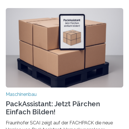
dass nun auch Laien die Maschine umrüsten können.
Die zugrunde liegende Methodik lässt sich auf alle
anderen Maschinen übertragen. Eine Falzmaschine
umzurüsten ist ein Job für echte Profis. Eine solche
Maschine faltet in Druckereien Broschüren, Prospekte,
Landkarten und vieles mehr – mehrere Zehntausend
Exemplare pro Stunde. Je nach Maschinentyp und
Auftrag kann das Umrüsten…
Maschinenbau
PackAssistant: Jetzt Pärchen
Einfach Bilden!
Fraunhofer SCAI zeigt auf der FACHPACK die neue