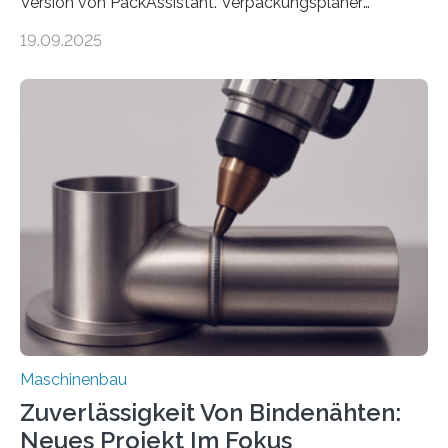
Version von PackAssistant. Verpackungsplaner
weltweit nutzen die Software in den Branchen
19.09.2025
Automobil, Maschinenbau und in der Zulieferindustrie.
Mit der Funktion Pärchenbildung lassen sich nun zwei
Teile als eine Einheit verpacken. Die Anordnung kann
der Benutzer vorgeben und erhält so mehr Kontrolle
über die Positionierung der Bauteile. Die ebenfalls neue
Automatisierungsschnittstelle dient dazu, die Software
besser in spezifische Unternehmensprozesse
einzubinden. Sankt Augustin – Zur Messe FACHPACK
vom 23. bis 25. September in Nürnberg…
Maschinenbau
Zuverlässigkeit Von Bindenähten:
Neues Projekt Im Fokus