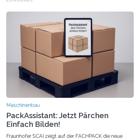
Mensch-Maschine-Schnittstelle so sehr vereinfacht,
dass nun auch Laien die Maschine umrüsten können.
Die zugrunde liegende Methodik lässt sich auf alle
anderen Maschinen übertragen. Eine Falzmaschine
umzurüsten ist ein Job für echte Profis. Eine solche
Maschine faltet in Druckereien Broschüren, Prospekte,
Landkarten und vieles mehr – mehrere Zehntausend
Exemplare pro Stunde. Je nach Maschinentyp und
Auftrag kann das Umrüsten…
Maschinenbau
PackAssistant: Jetzt Pärchen
Einfach Bilden!
Fraunhofer SCAI zeigt auf der FACHPACK die neue