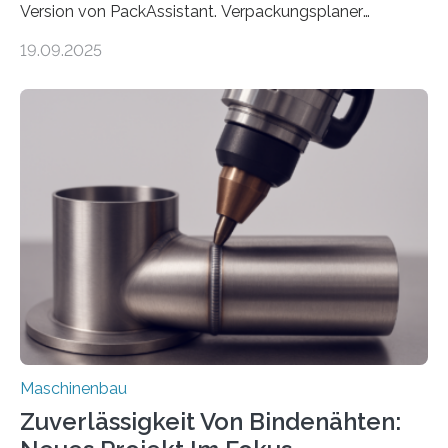
Version von PackAssistant. Verpackungsplaner
weltweit nutzen die Software in den Branchen
19.09.2025
Automobil, Maschinenbau und in der Zulieferindustrie.
Mit der Funktion Pärchenbildung lassen sich nun zwei
Teile als eine Einheit verpacken. Die Anordnung kann
der Benutzer vorgeben und erhält so mehr Kontrolle
über die Positionierung der Bauteile. Die ebenfalls neue
Automatisierungsschnittstelle dient dazu, die Software
besser in spezifische Unternehmensprozesse
einzubinden. Sankt Augustin – Zur Messe FACHPACK
vom 23. bis 25. September in Nürnberg…
Maschinenbau
Zuverlässigkeit Von Bindenähten: