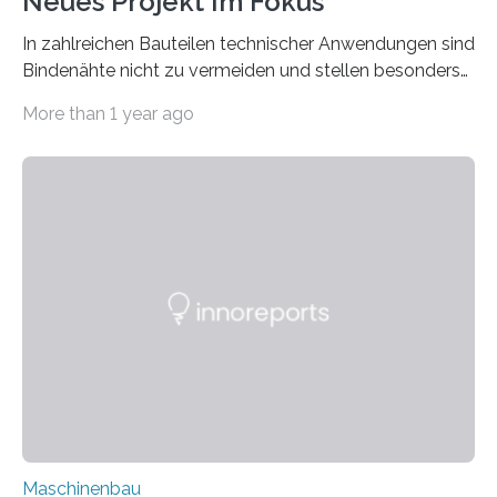
Neues Projekt Im Fokus
In zahlreichen Bauteilen technischer Anwendungen sind
Bindenähte nicht zu vermeiden und stellen besonders
bei Rezyklaten aufgrund der Vorgeschichte des
More than 1 year ago
Matrixmaterials eine große Herausforderung dar.
Zuverlässigkeitsexperten aus dem Fraunhofer-Institut
für Betriebsfestigkeit und Systemzuverlässigkeit LBF
möchten in dem Projekt »Design for Reliability –
Bindenähte in technischen Bauteilen« gemeinsam mit
Partnern grundlegende Zusammenhänge hinsichtlich
der Zuverlässigkeit von Bindenähten untersuchen.
Durch den verstärkten Einsatz von Rezyklaten
aufgrund der ELV-Verordnung der EU, wird die
Zuverlässigkeits- und Lebensdauerbewertung von
Rezyklaten besonders herausfordernd. Die
Vorgeschichte des Materialmix…
Maschinenbau