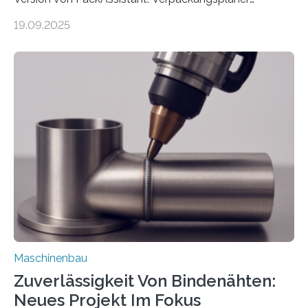
weltweit nutzen die Software in den Branchen
19.09.2025
Automobil, Maschinenbau und in der Zulieferindustrie.
Mit der Funktion Pärchenbildung lassen sich nun zwei
Teile als eine Einheit verpacken. Die Anordnung kann
der Benutzer vorgeben und erhält so mehr Kontrolle
über die Positionierung der Bauteile. Die ebenfalls neue
Automatisierungsschnittstelle dient dazu, die Software
besser in spezifische Unternehmensprozesse
einzubinden. Sankt Augustin – Zur Messe FACHPACK
vom 23. bis 25. September in Nürnberg…
Maschinenbau
Zuverlässigkeit Von Bindenähten:
Neues Projekt Im Fokus