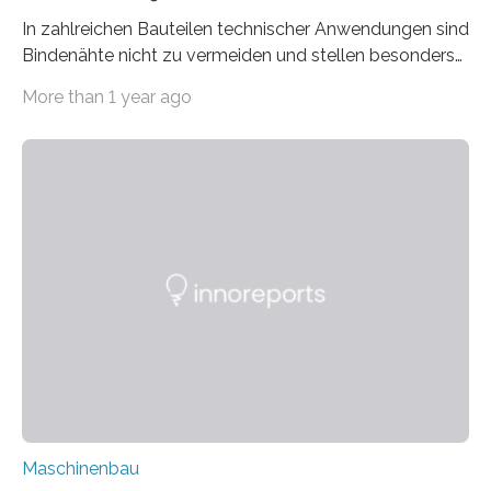
In zahlreichen Bauteilen technischer Anwendungen sind
Bindenähte nicht zu vermeiden und stellen besonders
bei Rezyklaten aufgrund der Vorgeschichte des
More than 1 year ago
Matrixmaterials eine große Herausforderung dar.
Zuverlässigkeitsexperten aus dem Fraunhofer-Institut
für Betriebsfestigkeit und Systemzuverlässigkeit LBF
möchten in dem Projekt »Design for Reliability –
Bindenähte in technischen Bauteilen« gemeinsam mit
Partnern grundlegende Zusammenhänge hinsichtlich
der Zuverlässigkeit von Bindenähten untersuchen.
Durch den verstärkten Einsatz von Rezyklaten
aufgrund der ELV-Verordnung der EU, wird die
Zuverlässigkeits- und Lebensdauerbewertung von
Rezyklaten besonders herausfordernd. Die
Vorgeschichte des Materialmix…
Maschinenbau