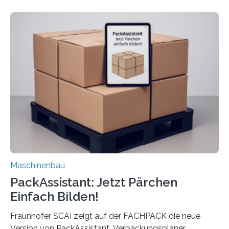
dass nun auch Laien die Maschine umrüsten können.
Die zugrunde liegende Methodik lässt sich auf alle
anderen Maschinen übertragen. Eine Falzmaschine
umzurüsten ist ein Job für echte Profis. Eine solche
Maschine faltet in Druckereien Broschüren, Prospekte,
Landkarten und vieles mehr – mehrere Zehntausend
Exemplare pro Stunde. Je nach Maschinentyp und
Auftrag kann das Umrüsten…
Maschinenbau
PackAssistant: Jetzt Pärchen
Einfach Bilden!
Fraunhofer SCAI zeigt auf der FACHPACK die neue
Version von PackAssistant. Verpackungsplaner