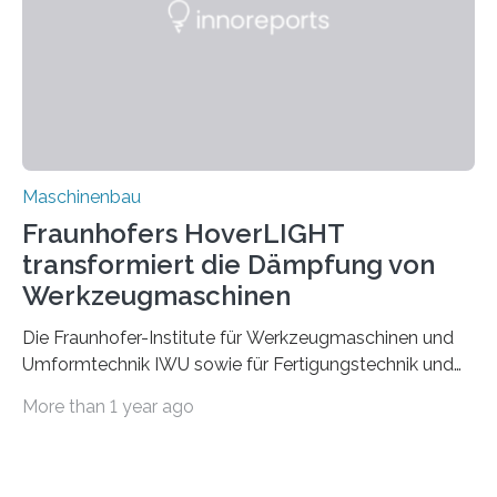
Durch den verstärkten Einsatz von Rezyklaten
aufgrund der ELV-Verordnung der EU, wird die
Zuverlässigkeits- und Lebensdauerbewertung von
Rezyklaten besonders herausfordernd. Die
Vorgeschichte des Materialmix…
Maschinenbau
Fraunhofers HoverLIGHT
transformiert die Dämpfung von
Werkzeugmaschinen
Die Fraunhofer-Institute für Werkzeugmaschinen und
Umformtechnik IWU sowie für Fertigungstechnik und
Angewandte Materialforschung IFAM haben einen
More than 1 year ago
Durchbruch in der Materialforschung erzielt: Der
Verbundwerkstoff HoverLIGHT setzt neue Maßstäbe
für die Konstruktion von Werkzeugmaschinen. Durch