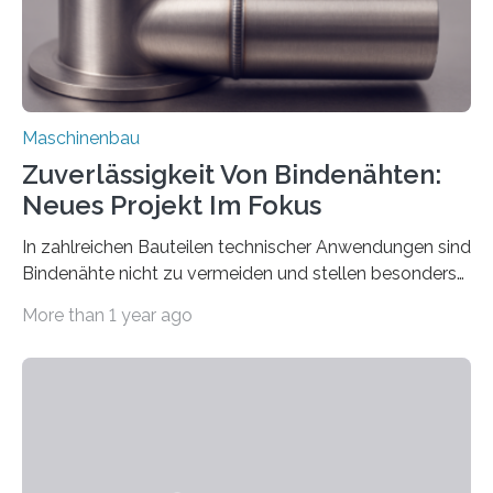
Maschinenbau
Zuverlässigkeit Von Bindenähten:
Neues Projekt Im Fokus
In zahlreichen Bauteilen technischer Anwendungen sind
Bindenähte nicht zu vermeiden und stellen besonders
bei Rezyklaten aufgrund der Vorgeschichte des
More than 1 year ago
Matrixmaterials eine große Herausforderung dar.
Zuverlässigkeitsexperten aus dem Fraunhofer-Institut
für Betriebsfestigkeit und Systemzuverlässigkeit LBF
möchten in dem Projekt »Design for Reliability –
Bindenähte in technischen Bauteilen« gemeinsam mit
Partnern grundlegende Zusammenhänge hinsichtlich
der Zuverlässigkeit von Bindenähten untersuchen.