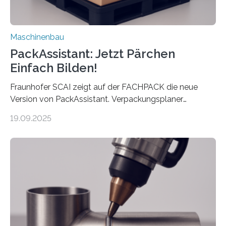
Maschinenbau
PackAssistant: Jetzt Pärchen
Einfach Bilden!
Fraunhofer SCAI zeigt auf der FACHPACK die neue
Version von PackAssistant. Verpackungsplaner
weltweit nutzen die Software in den Branchen
19.09.2025
Automobil, Maschinenbau und in der Zulieferindustrie.
Mit der Funktion Pärchenbildung lassen sich nun zwei
Teile als eine Einheit verpacken. Die Anordnung kann
der Benutzer vorgeben und erhält so mehr Kontrolle
über die Positionierung der Bauteile. Die ebenfalls neue
Automatisierungsschnittstelle dient dazu, die Software
besser in spezifische Unternehmensprozesse
einzubinden. Sankt Augustin – Zur Messe FACHPACK
vom 23. bis 25. September in Nürnberg…