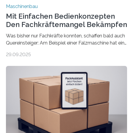
Maschinenbau
Mit Einfachen Bedienkonzepten
Den Fachkräftemangel Bekämpfen
Was bisher nur Fachkräfte konnten, schaffen bald auch
Quereinsteiger: Am Beispiel einer Falzmaschine hat ein
Forscher vom Fraunhofer IPA das Bedienkonzept der
29.09.2025
Mensch-Maschine-Schnittstelle so sehr vereinfacht,
dass nun auch Laien die Maschine umrüsten können.
Die zugrunde liegende Methodik lässt sich auf alle
anderen Maschinen übertragen. Eine Falzmaschine
umzurüsten ist ein Job für echte Profis. Eine solche
Maschine faltet in Druckereien Broschüren, Prospekte,
Landkarten und vieles mehr – mehrere Zehntausend
Exemplare pro Stunde. Je nach Maschinentyp und
Auftrag kann das Umrüsten…