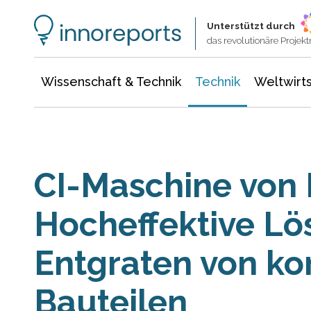
Wissenschaft & Technik
Informationstechnologie
Energie & Elektrotechnik
Unterstützt durch
das revolutionäre Proje
Wissenschaft & Technik
Technik
Weltwirts
CI-Maschine von
Hocheffektive Lö
Entgraten von k
Bauteilen