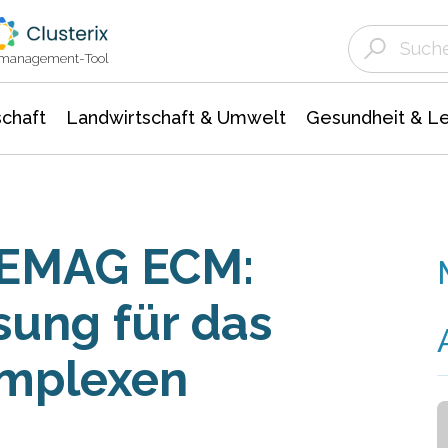
Landwirtschaft & Umwelt
Gesundheit &
Agrar- Forstwissenschaften
Unternehmensmeldungen
Biowissenschafte
Ökologie Umwelt- Naturschutz
ktmanagement-Tool
chaft
Landwirtschaft & Umwelt
Gesundheit & L
 EMAG ECM:
sung für das
omplexen