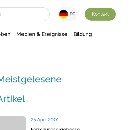
 Leben
Medien & Ereignisse
Interdisziplinäre Forschung
Veranstaltungsnachrichten
n Chemie
Gesellschaftswissenschaften
Kontakt
DE
eben
Medien & Ereignisse
Bildung
Meistgelesene
Artikel
25 April 2001
Forschungsergebnisse