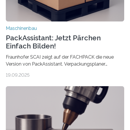
Maschinenbau
PackAssistant: Jetzt Pärchen
Einfach Bilden!
Fraunhofer SCAI zeigt auf der FACHPACK die neue
Version von PackAssistant. Verpackungsplaner
weltweit nutzen die Software in den Branchen
19.09.2025
Automobil, Maschinenbau und in der Zulieferindustrie.
Mit der Funktion Pärchenbildung lassen sich nun zwei
Teile als eine Einheit verpacken. Die Anordnung kann
der Benutzer vorgeben und erhält so mehr Kontrolle
über die Positionierung der Bauteile. Die ebenfalls neue
Automatisierungsschnittstelle dient dazu, die Software
besser in spezifische Unternehmensprozesse
einzubinden. Sankt Augustin – Zur Messe FACHPACK