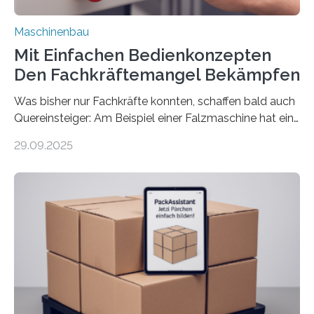
Maschinenbau
Mit Einfachen Bedienkonzepten
Den Fachkräftemangel Bekämpfen
Was bisher nur Fachkräfte konnten, schaffen bald auch
Quereinsteiger: Am Beispiel einer Falzmaschine hat ein
Forscher vom Fraunhofer IPA das Bedienkonzept der
29.09.2025
Mensch-Maschine-Schnittstelle so sehr vereinfacht,
dass nun auch Laien die Maschine umrüsten können.
Die zugrunde liegende Methodik lässt sich auf alle
anderen Maschinen übertragen. Eine Falzmaschine
umzurüsten ist ein Job für echte Profis. Eine solche
Maschine faltet in Druckereien Broschüren, Prospekte,
Landkarten und vieles mehr – mehrere Zehntausend
Exemplare pro Stunde. Je nach Maschinentyp und
Auftrag kann das Umrüsten…