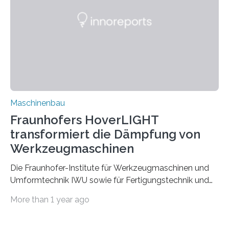
der Zuverlässigkeit von Bindenähten untersuchen.
Durch den verstärkten Einsatz von Rezyklaten
aufgrund der ELV-Verordnung der EU, wird die
Zuverlässigkeits- und Lebensdauerbewertung von
Rezyklaten besonders herausfordernd. Die
Vorgeschichte des Materialmix…
Maschinenbau
Fraunhofers HoverLIGHT
transformiert die Dämpfung von
Werkzeugmaschinen
Die Fraunhofer-Institute für Werkzeugmaschinen und
Umformtechnik IWU sowie für Fertigungstechnik und
Angewandte Materialforschung IFAM haben einen
More than 1 year ago
Durchbruch in der Materialforschung erzielt: Der
Verbundwerkstoff HoverLIGHT setzt neue Maßstäbe