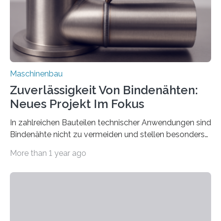
vom 23. bis 25. September in Nürnberg…
Maschinenbau
Zuverlässigkeit Von Bindenähten:
Neues Projekt Im Fokus
In zahlreichen Bauteilen technischer Anwendungen sind
Bindenähte nicht zu vermeiden und stellen besonders
bei Rezyklaten aufgrund der Vorgeschichte des
More than 1 year ago
Matrixmaterials eine große Herausforderung dar.
Zuverlässigkeitsexperten aus dem Fraunhofer-Institut
für Betriebsfestigkeit und Systemzuverlässigkeit LBF
möchten in dem Projekt »Design for Reliability –
Bindenähte in technischen Bauteilen« gemeinsam mit
Partnern grundlegende Zusammenhänge hinsichtlich