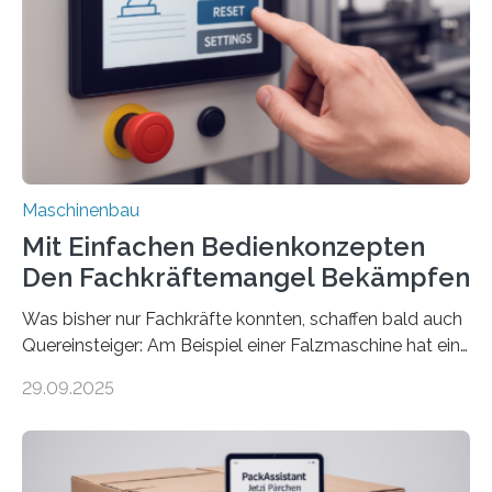
Maschinenbau
Mit Einfachen Bedienkonzepten
Den Fachkräftemangel Bekämpfen
Was bisher nur Fachkräfte konnten, schaffen bald auch
Quereinsteiger: Am Beispiel einer Falzmaschine hat ein
Forscher vom Fraunhofer IPA das Bedienkonzept der
29.09.2025
Mensch-Maschine-Schnittstelle so sehr vereinfacht,
dass nun auch Laien die Maschine umrüsten können.
Die zugrunde liegende Methodik lässt sich auf alle
anderen Maschinen übertragen. Eine Falzmaschine