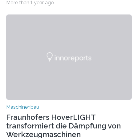
More than 1 year ago
Matrixmaterials eine große Herausforderung dar.
Zuverlässigkeitsexperten aus dem Fraunhofer-Institut
für Betriebsfestigkeit und Systemzuverlässigkeit LBF
möchten in dem Projekt »Design for Reliability –
Bindenähte in technischen Bauteilen« gemeinsam mit
Partnern grundlegende Zusammenhänge hinsichtlich
der Zuverlässigkeit von Bindenähten untersuchen.
Durch den verstärkten Einsatz von Rezyklaten
aufgrund der ELV-Verordnung der EU, wird die
Zuverlässigkeits- und Lebensdauerbewertung von
Rezyklaten besonders herausfordernd. Die
Vorgeschichte des Materialmix…
Maschinenbau
Fraunhofers HoverLIGHT
transformiert die Dämpfung von
Werkzeugmaschinen