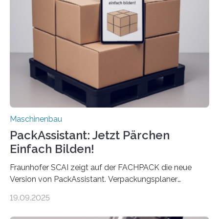
umzurüsten ist ein Job für echte Profis. Eine solche
Maschine faltet in Druckereien Broschüren, Prospekte,
Landkarten und vieles mehr – mehrere Zehntausend
Exemplare pro Stunde. Je nach Maschinentyp und
Auftrag kann das Umrüsten…
Maschinenbau
PackAssistant: Jetzt Pärchen
Einfach Bilden!
Fraunhofer SCAI zeigt auf der FACHPACK die neue
Version von PackAssistant. Verpackungsplaner
weltweit nutzen die Software in den Branchen
19.09.2025
Automobil, Maschinenbau und in der Zulieferindustrie.
Mit der Funktion Pärchenbildung lassen sich nun zwei