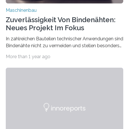
Maschinenbau
Zuverlässigkeit Von Bindenähten:
Neues Projekt Im Fokus
In zahlreichen Bauteilen technischer Anwendungen sind
Bindenähte nicht zu vermeiden und stellen besonders
bei Rezyklaten aufgrund der Vorgeschichte des
More than 1 year ago
Matrixmaterials eine große Herausforderung dar.
Zuverlässigkeitsexperten aus dem Fraunhofer-Institut
für Betriebsfestigkeit und Systemzuverlässigkeit LBF
möchten in dem Projekt »Design for Reliability –
Bindenähte in technischen Bauteilen« gemeinsam mit
Partnern grundlegende Zusammenhänge hinsichtlich
der Zuverlässigkeit von Bindenähten untersuchen.
Durch den verstärkten Einsatz von Rezyklaten
aufgrund der ELV-Verordnung der EU, wird die
Zuverlässigkeits- und Lebensdauerbewertung von
Rezyklaten besonders herausfordernd. Die