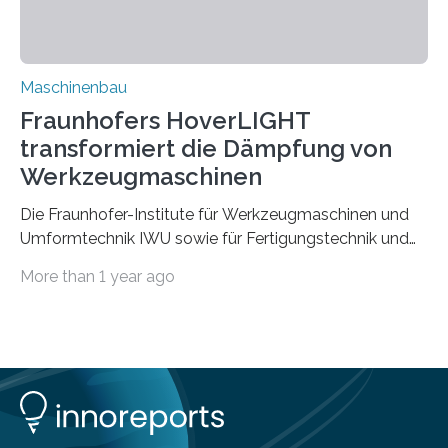
Vorgeschichte des Materialmix…
Maschinenbau
Fraunhofers HoverLIGHT
transformiert die Dämpfung von
Werkzeugmaschinen
Die Fraunhofer-Institute für Werkzeugmaschinen und
Umformtechnik IWU sowie für Fertigungstechnik und
Angewandte Materialforschung IFAM haben einen
More than 1 year ago
Durchbruch in der Materialforschung erzielt: Der
Verbundwerkstoff HoverLIGHT setzt neue Maßstäbe
für die Konstruktion von Werkzeugmaschinen. Durch
die Kombination von Aluminiumschaum und
partikelgefüllten Hohlkugeln erreicht HoverLIGHT einen
bisher unerreichten Eigenschaftsmix aus Leichtigkeit,
Steifigkeit und Schwingungsdämpfung. In einem