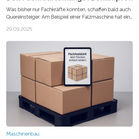
Was bisher nur Fachkräfte konnten, schaffen bald auch
Quereinsteiger: Am Beispiel einer Falzmaschine hat ein
Forscher vom Fraunhofer IPA das Bedienkonzept der
29.09.2025
Mensch-Maschine-Schnittstelle so sehr vereinfacht,
dass nun auch Laien die Maschine umrüsten können.
Die zugrunde liegende Methodik lässt sich auf alle
anderen Maschinen übertragen. Eine Falzmaschine
umzurüsten ist ein Job für echte Profis. Eine solche
Maschine faltet in Druckereien Broschüren, Prospekte,
Landkarten und vieles mehr – mehrere Zehntausend
Exemplare pro Stunde. Je nach Maschinentyp und
Auftrag kann das Umrüsten…
Maschinenbau