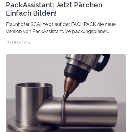
PackAssistant: Jetzt Pärchen
Einfach Bilden!
Fraunhofer SCAI zeigt auf der FACHPACK die neue
Version von PackAssistant. Verpackungsplaner
weltweit nutzen die Software in den Branchen
19.09.2025
Automobil, Maschinenbau und in der Zulieferindustrie.
Mit der Funktion Pärchenbildung lassen sich nun zwei
Teile als eine Einheit verpacken. Die Anordnung kann
der Benutzer vorgeben und erhält so mehr Kontrolle
über die Positionierung der Bauteile. Die ebenfalls neue
Automatisierungsschnittstelle dient dazu, die Software
besser in spezifische Unternehmensprozesse
einzubinden. Sankt Augustin – Zur Messe FACHPACK
vom 23. bis 25. September in Nürnberg…