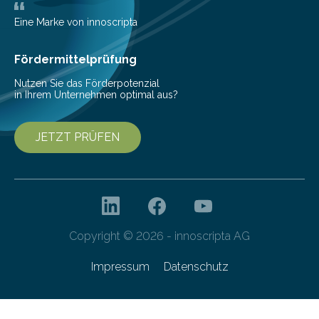
Gemeinschaftsprojekt mit einem Industriepartner
gelang nun erstmals der Nachweis, dass HoverLIGHT
Eine Marke von innoscripta
bei Serienmaschinen Schwingungen um den Faktor 3
besser dämpft. Und das bei einer Gewichtseinsparung
Fördermittelprüfung
von 20…
Nutzen Sie das Förderpotenzial
in Ihrem Unternehmen optimal aus?
JETZT PRÜFEN
Copyright © 2026 - innoscripta AG
Impressum
Datenschutz