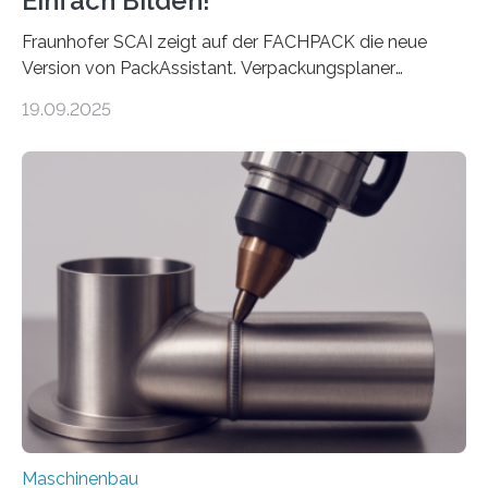
Einfach Bilden!
Fraunhofer SCAI zeigt auf der FACHPACK die neue
Version von PackAssistant. Verpackungsplaner
weltweit nutzen die Software in den Branchen
19.09.2025
Automobil, Maschinenbau und in der Zulieferindustrie.
Mit der Funktion Pärchenbildung lassen sich nun zwei
Teile als eine Einheit verpacken. Die Anordnung kann
der Benutzer vorgeben und erhält so mehr Kontrolle
über die Positionierung der Bauteile. Die ebenfalls neue
Automatisierungsschnittstelle dient dazu, die Software
besser in spezifische Unternehmensprozesse
einzubinden. Sankt Augustin – Zur Messe FACHPACK
vom 23. bis 25. September in Nürnberg…
Maschinenbau