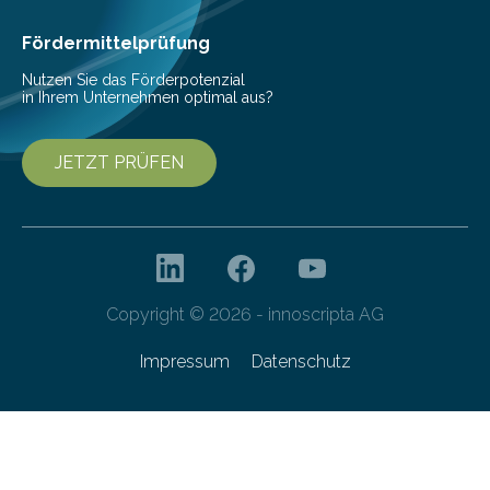
bei Serienmaschinen Schwingungen um den Faktor 3
besser dämpft. Und das bei einer Gewichtseinsparung
Fördermittelprüfung
von 20…
Nutzen Sie das Förderpotenzial
in Ihrem Unternehmen optimal aus?
JETZT PRÜFEN
Copyright © 2026 - innoscripta AG
Impressum
Datenschutz