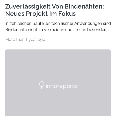
Zuverlässigkeit Von Bindenähten:
Neues Projekt Im Fokus
In zahlreichen Bauteilen technischer Anwendungen sind
Bindenähte nicht zu vermeiden und stellen besonders
bei Rezyklaten aufgrund der Vorgeschichte des
More than 1 year ago
Matrixmaterials eine große Herausforderung dar.
Zuverlässigkeitsexperten aus dem Fraunhofer-Institut
für Betriebsfestigkeit und Systemzuverlässigkeit LBF
möchten in dem Projekt »Design for Reliability –
Bindenähte in technischen Bauteilen« gemeinsam mit
Partnern grundlegende Zusammenhänge hinsichtlich
der Zuverlässigkeit von Bindenähten untersuchen.
Durch den verstärkten Einsatz von Rezyklaten
aufgrund der ELV-Verordnung der EU, wird die
Zuverlässigkeits- und Lebensdauerbewertung von
Rezyklaten besonders herausfordernd. Die
Vorgeschichte des Materialmix…