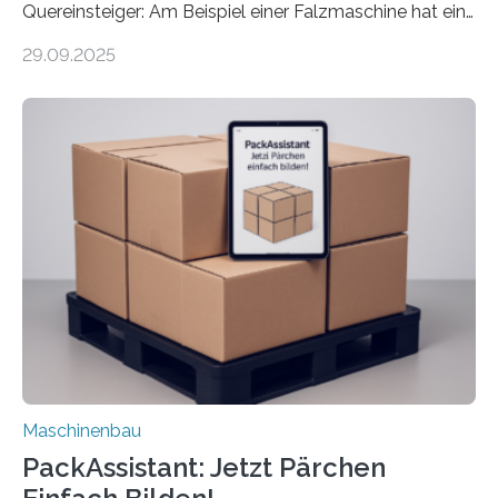
Quereinsteiger: Am Beispiel einer Falzmaschine hat ein
Forscher vom Fraunhofer IPA das Bedienkonzept der
29.09.2025
Mensch-Maschine-Schnittstelle so sehr vereinfacht,
dass nun auch Laien die Maschine umrüsten können.
Die zugrunde liegende Methodik lässt sich auf alle
anderen Maschinen übertragen. Eine Falzmaschine
umzurüsten ist ein Job für echte Profis. Eine solche
Maschine faltet in Druckereien Broschüren, Prospekte,
Landkarten und vieles mehr – mehrere Zehntausend
Exemplare pro Stunde. Je nach Maschinentyp und
Auftrag kann das Umrüsten…
Maschinenbau
PackAssistant: Jetzt Pärchen