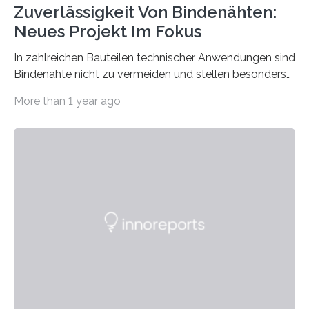
Zuverlässigkeit Von Bindenähten:
Neues Projekt Im Fokus
In zahlreichen Bauteilen technischer Anwendungen sind
Bindenähte nicht zu vermeiden und stellen besonders
bei Rezyklaten aufgrund der Vorgeschichte des
More than 1 year ago
Matrixmaterials eine große Herausforderung dar.
Zuverlässigkeitsexperten aus dem Fraunhofer-Institut
für Betriebsfestigkeit und Systemzuverlässigkeit LBF
möchten in dem Projekt »Design for Reliability –
Bindenähte in technischen Bauteilen« gemeinsam mit
Partnern grundlegende Zusammenhänge hinsichtlich
der Zuverlässigkeit von Bindenähten untersuchen.
Durch den verstärkten Einsatz von Rezyklaten
aufgrund der ELV-Verordnung der EU, wird die
Zuverlässigkeits- und Lebensdauerbewertung von
Rezyklaten besonders herausfordernd. Die
Vorgeschichte des Materialmix…