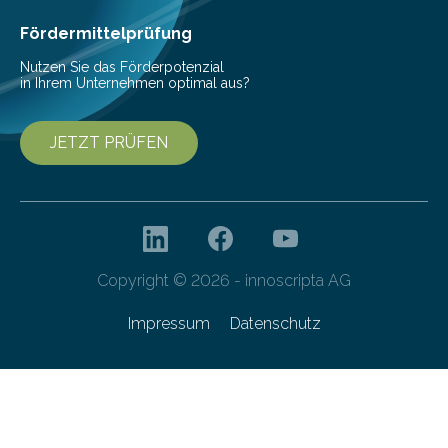
bei Serienmaschinen Schwingungen um den Faktor 3
besser dämpft. Und das bei einer Gewichtseinsparung
Fördermittelprüfung
von 20…
Nutzen Sie das Förderpotenzial
in Ihrem Unternehmen optimal aus?
JETZT PRÜFEN
Copyright © 2026 - innoscripta AG
Impressum
Datenschutz