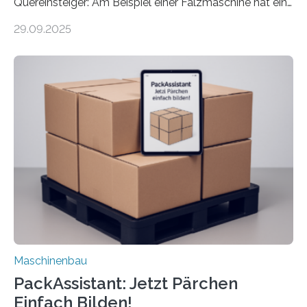
Quereinsteiger: Am Beispiel einer Falzmaschine hat ein
Forscher vom Fraunhofer IPA das Bedienkonzept der
29.09.2025
Mensch-Maschine-Schnittstelle so sehr vereinfacht,
dass nun auch Laien die Maschine umrüsten können.
Die zugrunde liegende Methodik lässt sich auf alle
anderen Maschinen übertragen. Eine Falzmaschine
umzurüsten ist ein Job für echte Profis. Eine solche
Maschine faltet in Druckereien Broschüren, Prospekte,
Landkarten und vieles mehr – mehrere Zehntausend
Exemplare pro Stunde. Je nach Maschinentyp und
Auftrag kann das Umrüsten…
Maschinenbau
PackAssistant: Jetzt Pärchen
Einfach Bilden!