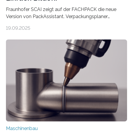
Fraunhofer SCAI zeigt auf der FACHPACK die neue
Version von PackAssistant. Verpackungsplaner
weltweit nutzen die Software in den Branchen
19.09.2025
Automobil, Maschinenbau und in der Zulieferindustrie.
Mit der Funktion Pärchenbildung lassen sich nun zwei
Teile als eine Einheit verpacken. Die Anordnung kann
der Benutzer vorgeben und erhält so mehr Kontrolle
über die Positionierung der Bauteile. Die ebenfalls neue
Automatisierungsschnittstelle dient dazu, die Software
besser in spezifische Unternehmensprozesse
einzubinden. Sankt Augustin – Zur Messe FACHPACK
vom 23. bis 25. September in Nürnberg…
Maschinenbau