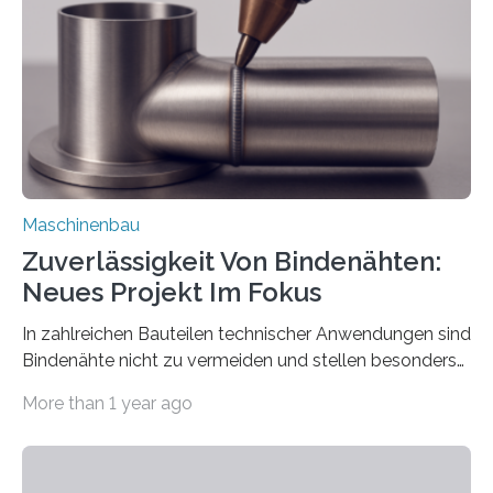
besser in spezifische Unternehmensprozesse
einzubinden. Sankt Augustin – Zur Messe FACHPACK
vom 23. bis 25. September in Nürnberg…
Maschinenbau
Zuverlässigkeit Von Bindenähten:
Neues Projekt Im Fokus
In zahlreichen Bauteilen technischer Anwendungen sind
Bindenähte nicht zu vermeiden und stellen besonders
bei Rezyklaten aufgrund der Vorgeschichte des
More than 1 year ago
Matrixmaterials eine große Herausforderung dar.
Zuverlässigkeitsexperten aus dem Fraunhofer-Institut
für Betriebsfestigkeit und Systemzuverlässigkeit LBF
möchten in dem Projekt »Design for Reliability –