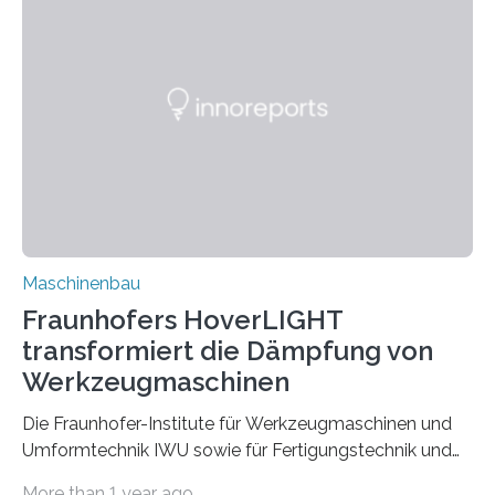
Bindenähte in technischen Bauteilen« gemeinsam mit
Partnern grundlegende Zusammenhänge hinsichtlich
der Zuverlässigkeit von Bindenähten untersuchen.
Durch den verstärkten Einsatz von Rezyklaten
aufgrund der ELV-Verordnung der EU, wird die
Zuverlässigkeits- und Lebensdauerbewertung von
Rezyklaten besonders herausfordernd. Die
Vorgeschichte des Materialmix…
Maschinenbau
Fraunhofers HoverLIGHT
transformiert die Dämpfung von
Werkzeugmaschinen
Die Fraunhofer-Institute für Werkzeugmaschinen und
Umformtechnik IWU sowie für Fertigungstechnik und
Angewandte Materialforschung IFAM haben einen
More than 1 year ago