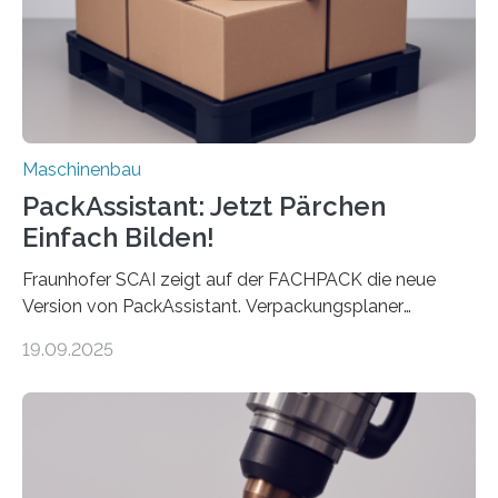
Auftrag kann das Umrüsten…
Maschinenbau
PackAssistant: Jetzt Pärchen
Einfach Bilden!
Fraunhofer SCAI zeigt auf der FACHPACK die neue
Version von PackAssistant. Verpackungsplaner
weltweit nutzen die Software in den Branchen
19.09.2025
Automobil, Maschinenbau und in der Zulieferindustrie.
Mit der Funktion Pärchenbildung lassen sich nun zwei
Teile als eine Einheit verpacken. Die Anordnung kann
der Benutzer vorgeben und erhält so mehr Kontrolle
über die Positionierung der Bauteile. Die ebenfalls neue
Automatisierungsschnittstelle dient dazu, die Software