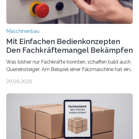
Maschinenbau
Mit Einfachen Bedienkonzepten
Den Fachkräftemangel Bekämpfen
Was bisher nur Fachkräfte konnten, schaffen bald auch
Quereinsteiger: Am Beispiel einer Falzmaschine hat ein
Forscher vom Fraunhofer IPA das Bedienkonzept der
29.09.2025
Mensch-Maschine-Schnittstelle so sehr vereinfacht,
dass nun auch Laien die Maschine umrüsten können.
Die zugrunde liegende Methodik lässt sich auf alle
anderen Maschinen übertragen. Eine Falzmaschine
umzurüsten ist ein Job für echte Profis. Eine solche
Maschine faltet in Druckereien Broschüren, Prospekte,
Landkarten und vieles mehr – mehrere Zehntausend
Exemplare pro Stunde. Je nach Maschinentyp und