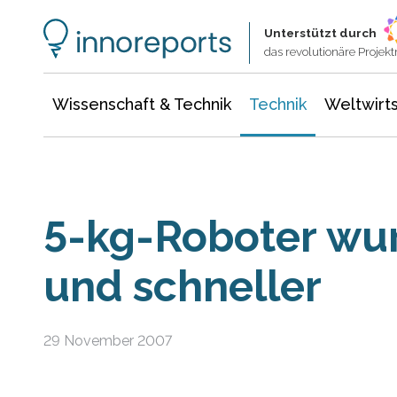
Wissenschaft & Technik
Informationstechnologie
Energie & Elektrotechnik
Unterstützt durch
das revolutionäre Proje
Wissenschaft & Technik
Technik
Weltwirts
5-kg-Roboter wur
und schneller
29 November 2007