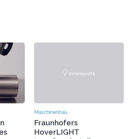
Maschinenbau
on
Fraunhofers
es
HoverLIGHT