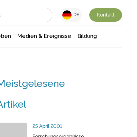
 Leben
Medien & Ereignisse
Interdisziplinäre Forschung
Veranstaltungsnachrichten
n Chemie
Gesellschaftswissenschaften
Kontakt
DE
eben
Medien & Ereignisse
Bildung
Meistgelesene
Artikel
25 April 2001
Forschungsergebnisse