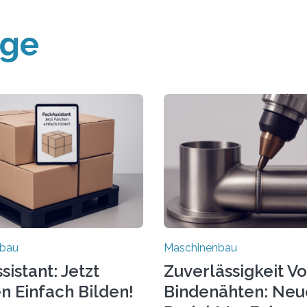
äge
nbau
Maschinenbau
istant: Jetzt
Zuverlässigkeit V
n Einfach Bilden!
Bindenähten: Neu