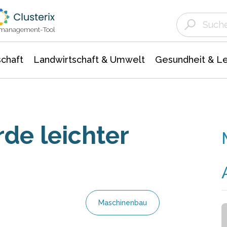
Landwirtschaft & Umwelt
Gesundheit &
Agrar- Forstwissenschaften
Unternehmensmeldungen
Biowissenschafte
Ökologie Umwelt- Naturschutz
ktmanagement-Tool
chaft
Landwirtschaft & Umwelt
Gesundheit & L
de leichter
Maschinenbau