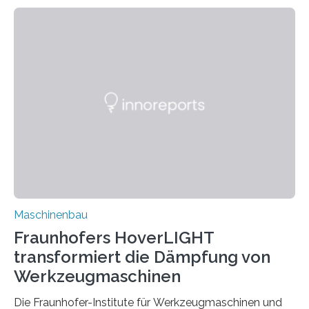
Zuverlässigkeitsexperten aus dem Fraunhofer-Institut
für Betriebsfestigkeit und Systemzuverlässigkeit LBF
möchten in dem Projekt »Design for Reliability –
Bindenähte in technischen Bauteilen« gemeinsam mit
Partnern grundlegende Zusammenhänge hinsichtlich
der Zuverlässigkeit von Bindenähten untersuchen.
Durch den verstärkten Einsatz von Rezyklaten
aufgrund der ELV-Verordnung der EU, wird die
Zuverlässigkeits- und Lebensdauerbewertung von
Rezyklaten besonders herausfordernd. Die
Vorgeschichte des Materialmix…
Maschinenbau
Fraunhofers HoverLIGHT
transformiert die Dämpfung von
Werkzeugmaschinen
Die Fraunhofer-Institute für Werkzeugmaschinen und