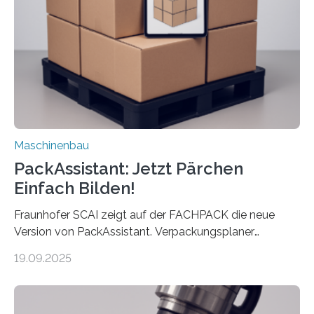
Landkarten und vieles mehr – mehrere Zehntausend
Exemplare pro Stunde. Je nach Maschinentyp und
Auftrag kann das Umrüsten…
Maschinenbau
PackAssistant: Jetzt Pärchen
Einfach Bilden!
Fraunhofer SCAI zeigt auf der FACHPACK die neue
Version von PackAssistant. Verpackungsplaner
weltweit nutzen die Software in den Branchen
19.09.2025
Automobil, Maschinenbau und in der Zulieferindustrie.
Mit der Funktion Pärchenbildung lassen sich nun zwei
Teile als eine Einheit verpacken. Die Anordnung kann