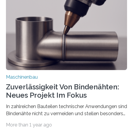
der Benutzer vorgeben und erhält so mehr Kontrolle
über die Positionierung der Bauteile. Die ebenfalls neue
Automatisierungsschnittstelle dient dazu, die Software
besser in spezifische Unternehmensprozesse
einzubinden. Sankt Augustin – Zur Messe FACHPACK
vom 23. bis 25. September in Nürnberg…
Maschinenbau
Zuverlässigkeit Von Bindenähten:
Neues Projekt Im Fokus
In zahlreichen Bauteilen technischer Anwendungen sind
Bindenähte nicht zu vermeiden und stellen besonders
bei Rezyklaten aufgrund der Vorgeschichte des
More than 1 year ago
Matrixmaterials eine große Herausforderung dar.