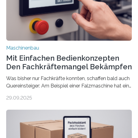
Maschinenbau
Mit Einfachen Bedienkonzepten
Den Fachkräftemangel Bekämpfen
Was bisher nur Fachkräfte konnten, schaffen bald auch
Quereinsteiger: Am Beispiel einer Falzmaschine hat ein
Forscher vom Fraunhofer IPA das Bedienkonzept der
29.09.2025
Mensch-Maschine-Schnittstelle so sehr vereinfacht,
dass nun auch Laien die Maschine umrüsten können.
Die zugrunde liegende Methodik lässt sich auf alle
anderen Maschinen übertragen. Eine Falzmaschine
umzurüsten ist ein Job für echte Profis. Eine solche
Maschine faltet in Druckereien Broschüren, Prospekte,