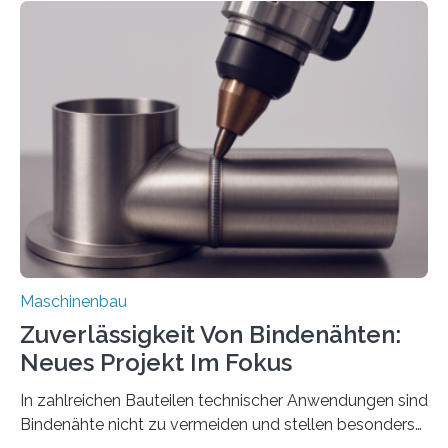
Teile als eine Einheit verpacken. Die Anordnung kann
der Benutzer vorgeben und erhält so mehr Kontrolle
über die Positionierung der Bauteile. Die ebenfalls neue
Automatisierungsschnittstelle dient dazu, die Software
besser in spezifische Unternehmensprozesse
einzubinden. Sankt Augustin – Zur Messe FACHPACK
vom 23. bis 25. September in Nürnberg…
Maschinenbau
Zuverlässigkeit Von Bindenähten:
Neues Projekt Im Fokus
In zahlreichen Bauteilen technischer Anwendungen sind
Bindenähte nicht zu vermeiden und stellen besonders