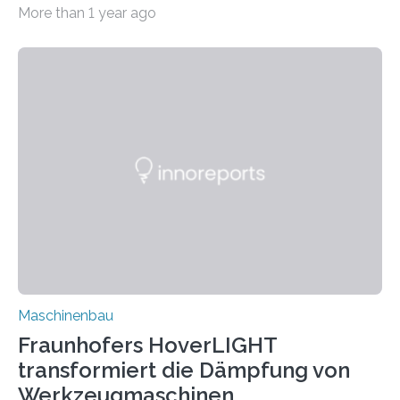
bei Rezyklaten aufgrund der Vorgeschichte des
More than 1 year ago
Matrixmaterials eine große Herausforderung dar.
Zuverlässigkeitsexperten aus dem Fraunhofer-Institut
für Betriebsfestigkeit und Systemzuverlässigkeit LBF
möchten in dem Projekt »Design for Reliability –
Bindenähte in technischen Bauteilen« gemeinsam mit
Partnern grundlegende Zusammenhänge hinsichtlich
der Zuverlässigkeit von Bindenähten untersuchen.
Durch den verstärkten Einsatz von Rezyklaten
aufgrund der ELV-Verordnung der EU, wird die
Zuverlässigkeits- und Lebensdauerbewertung von
Rezyklaten besonders herausfordernd. Die
Vorgeschichte des Materialmix…
Maschinenbau
Fraunhofers HoverLIGHT
transformiert die Dämpfung von
Werkzeugmaschinen