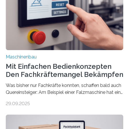
Maschinenbau
Mit Einfachen Bedienkonzepten
Den Fachkräftemangel Bekämpfen
Was bisher nur Fachkräfte konnten, schaffen bald auch
Quereinsteiger: Am Beispiel einer Falzmaschine hat ein
Forscher vom Fraunhofer IPA das Bedienkonzept der
29.09.2025
Mensch-Maschine-Schnittstelle so sehr vereinfacht,
dass nun auch Laien die Maschine umrüsten können.
Die zugrunde liegende Methodik lässt sich auf alle
anderen Maschinen übertragen. Eine Falzmaschine