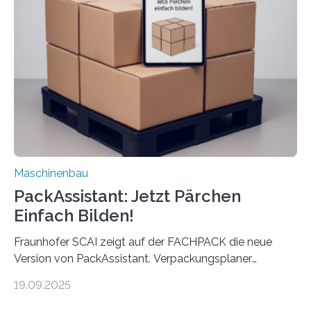
umzurüsten ist ein Job für echte Profis. Eine solche
Maschine faltet in Druckereien Broschüren, Prospekte,
Landkarten und vieles mehr – mehrere Zehntausend
Exemplare pro Stunde. Je nach Maschinentyp und
Auftrag kann das Umrüsten…
Maschinenbau
PackAssistant: Jetzt Pärchen
Einfach Bilden!
Fraunhofer SCAI zeigt auf der FACHPACK die neue
Version von PackAssistant. Verpackungsplaner
weltweit nutzen die Software in den Branchen
19.09.2025
Automobil, Maschinenbau und in der Zulieferindustrie.
Mit der Funktion Pärchenbildung lassen sich nun zwei