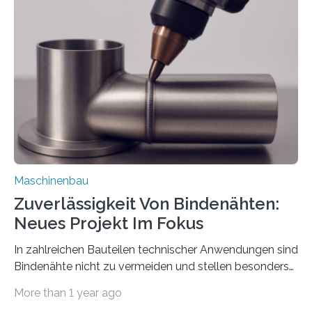
der Benutzer vorgeben und erhält so mehr Kontrolle
über die Positionierung der Bauteile. Die ebenfalls neue
Automatisierungsschnittstelle dient dazu, die Software
besser in spezifische Unternehmensprozesse
einzubinden. Sankt Augustin – Zur Messe FACHPACK
vom 23. bis 25. September in Nürnberg…
Maschinenbau
Zuverlässigkeit Von Bindenähten:
Neues Projekt Im Fokus
In zahlreichen Bauteilen technischer Anwendungen sind
Bindenähte nicht zu vermeiden und stellen besonders
bei Rezyklaten aufgrund der Vorgeschichte des
More than 1 year ago
Matrixmaterials eine große Herausforderung dar.