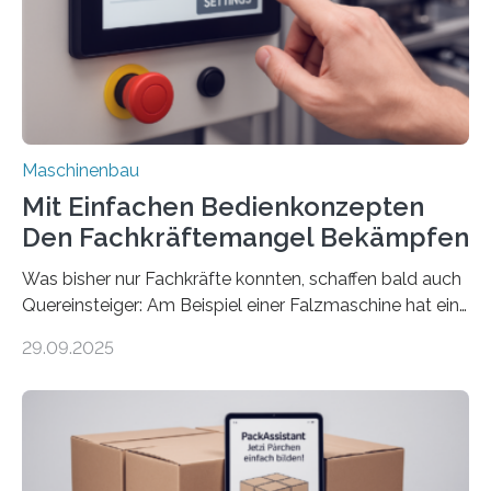
Maschinenbau
Mit Einfachen Bedienkonzepten
Den Fachkräftemangel Bekämpfen
Was bisher nur Fachkräfte konnten, schaffen bald auch
Quereinsteiger: Am Beispiel einer Falzmaschine hat ein
Forscher vom Fraunhofer IPA das Bedienkonzept der
29.09.2025
Mensch-Maschine-Schnittstelle so sehr vereinfacht,
dass nun auch Laien die Maschine umrüsten können.
Die zugrunde liegende Methodik lässt sich auf alle
anderen Maschinen übertragen. Eine Falzmaschine
umzurüsten ist ein Job für echte Profis. Eine solche
Maschine faltet in Druckereien Broschüren, Prospekte,