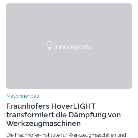
Zuverlässigkeitsexperten aus dem Fraunhofer-Institut
für Betriebsfestigkeit und Systemzuverlässigkeit LBF
möchten in dem Projekt »Design for Reliability –
Bindenähte in technischen Bauteilen« gemeinsam mit
Partnern grundlegende Zusammenhänge hinsichtlich
der Zuverlässigkeit von Bindenähten untersuchen.
Durch den verstärkten Einsatz von Rezyklaten
aufgrund der ELV-Verordnung der EU, wird die
Zuverlässigkeits- und Lebensdauerbewertung von
Rezyklaten besonders herausfordernd. Die
Vorgeschichte des Materialmix…
Maschinenbau
Fraunhofers HoverLIGHT
transformiert die Dämpfung von
Werkzeugmaschinen
Die Fraunhofer-Institute für Werkzeugmaschinen und