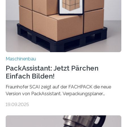
Landkarten und vieles mehr – mehrere Zehntausend
Exemplare pro Stunde. Je nach Maschinentyp und
Auftrag kann das Umrüsten…
Maschinenbau
PackAssistant: Jetzt Pärchen
Einfach Bilden!
Fraunhofer SCAI zeigt auf der FACHPACK die neue
Version von PackAssistant. Verpackungsplaner
weltweit nutzen die Software in den Branchen
19.09.2025
Automobil, Maschinenbau und in der Zulieferindustrie.
Mit der Funktion Pärchenbildung lassen sich nun zwei
Teile als eine Einheit verpacken. Die Anordnung kann