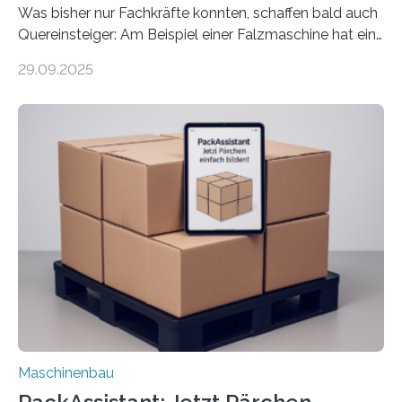
Was bisher nur Fachkräfte konnten, schaffen bald auch
Quereinsteiger: Am Beispiel einer Falzmaschine hat ein
Forscher vom Fraunhofer IPA das Bedienkonzept der
29.09.2025
Mensch-Maschine-Schnittstelle so sehr vereinfacht,
dass nun auch Laien die Maschine umrüsten können.
Die zugrunde liegende Methodik lässt sich auf alle
anderen Maschinen übertragen. Eine Falzmaschine
umzurüsten ist ein Job für echte Profis. Eine solche
Maschine faltet in Druckereien Broschüren, Prospekte,
Landkarten und vieles mehr – mehrere Zehntausend
Exemplare pro Stunde. Je nach Maschinentyp und
Auftrag kann das Umrüsten…
Maschinenbau