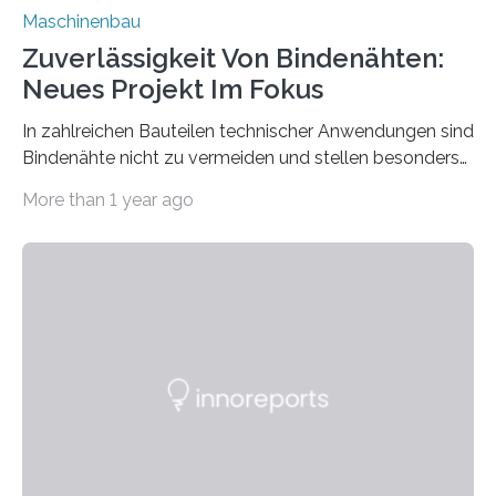
Maschinenbau
Zuverlässigkeit Von Bindenähten:
Neues Projekt Im Fokus
In zahlreichen Bauteilen technischer Anwendungen sind
Bindenähte nicht zu vermeiden und stellen besonders
bei Rezyklaten aufgrund der Vorgeschichte des
More than 1 year ago
Matrixmaterials eine große Herausforderung dar.
Zuverlässigkeitsexperten aus dem Fraunhofer-Institut
für Betriebsfestigkeit und Systemzuverlässigkeit LBF
möchten in dem Projekt »Design for Reliability –
Bindenähte in technischen Bauteilen« gemeinsam mit
Partnern grundlegende Zusammenhänge hinsichtlich
der Zuverlässigkeit von Bindenähten untersuchen.
Durch den verstärkten Einsatz von Rezyklaten
aufgrund der ELV-Verordnung der EU, wird die
Zuverlässigkeits- und Lebensdauerbewertung von
Rezyklaten besonders herausfordernd. Die