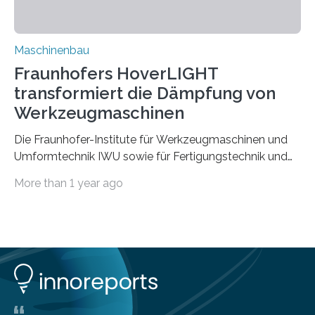
Vorgeschichte des Materialmix…
Maschinenbau
Fraunhofers HoverLIGHT
transformiert die Dämpfung von
Werkzeugmaschinen
Die Fraunhofer-Institute für Werkzeugmaschinen und
Umformtechnik IWU sowie für Fertigungstechnik und
Angewandte Materialforschung IFAM haben einen
More than 1 year ago
Durchbruch in der Materialforschung erzielt: Der
Verbundwerkstoff HoverLIGHT setzt neue Maßstäbe
für die Konstruktion von Werkzeugmaschinen. Durch
die Kombination von Aluminiumschaum und
partikelgefüllten Hohlkugeln erreicht HoverLIGHT einen
bisher unerreichten Eigenschaftsmix aus Leichtigkeit,
Steifigkeit und Schwingungsdämpfung. In einem
Gemeinschaftsprojekt mit einem Industriepartner