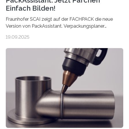
PackAssistant: Jetzt Pärchen
Einfach Bilden!
Fraunhofer SCAI zeigt auf der FACHPACK die neue
Version von PackAssistant. Verpackungsplaner
weltweit nutzen die Software in den Branchen
19.09.2025
Automobil, Maschinenbau und in der Zulieferindustrie.
Mit der Funktion Pärchenbildung lassen sich nun zwei
Teile als eine Einheit verpacken. Die Anordnung kann
der Benutzer vorgeben und erhält so mehr Kontrolle
über die Positionierung der Bauteile. Die ebenfalls neue
Automatisierungsschnittstelle dient dazu, die Software
besser in spezifische Unternehmensprozesse
einzubinden. Sankt Augustin – Zur Messe FACHPACK
vom 23. bis 25. September in Nürnberg…