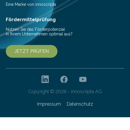
gelang nun erstmals der Nachweis, dass HoverLIGHT
Eine Marke von innoscripta
bei Serienmaschinen Schwingungen um den Faktor 3
besser dämpft. Und das bei einer Gewichtseinsparung
Fördermittelprüfung
von 20…
Nutzen Sie das Förderpotenzial
in Ihrem Unternehmen optimal aus?
JETZT PRÜFEN
Copyright © 2026 - innoscripta AG
Impressum
Datenschutz