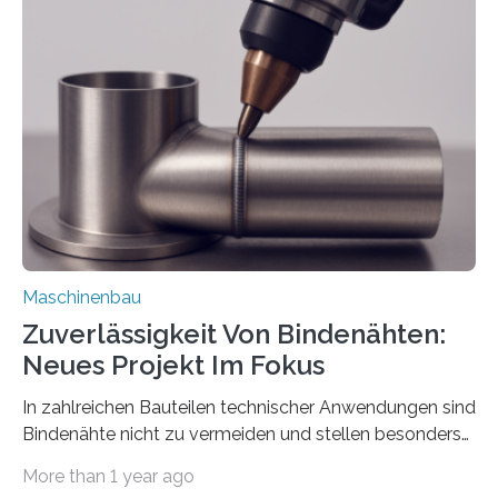
der Benutzer vorgeben und erhält so mehr Kontrolle
über die Positionierung der Bauteile. Die ebenfalls neue
Automatisierungsschnittstelle dient dazu, die Software
besser in spezifische Unternehmensprozesse
einzubinden. Sankt Augustin – Zur Messe FACHPACK
vom 23. bis 25. September in Nürnberg…
Maschinenbau
Zuverlässigkeit Von Bindenähten:
Neues Projekt Im Fokus
In zahlreichen Bauteilen technischer Anwendungen sind
Bindenähte nicht zu vermeiden und stellen besonders
bei Rezyklaten aufgrund der Vorgeschichte des
More than 1 year ago
Matrixmaterials eine große Herausforderung dar.