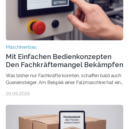
Maschinenbau
Mit Einfachen Bedienkonzepten
Den Fachkräftemangel Bekämpfen
Was bisher nur Fachkräfte konnten, schaffen bald auch
Quereinsteiger: Am Beispiel einer Falzmaschine hat ein
Forscher vom Fraunhofer IPA das Bedienkonzept der
29.09.2025
Mensch-Maschine-Schnittstelle so sehr vereinfacht,
dass nun auch Laien die Maschine umrüsten können.
Die zugrunde liegende Methodik lässt sich auf alle
anderen Maschinen übertragen. Eine Falzmaschine
umzurüsten ist ein Job für echte Profis. Eine solche