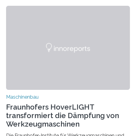
Zuverlässigkeitsexperten aus dem Fraunhofer-Institut
für Betriebsfestigkeit und Systemzuverlässigkeit LBF
möchten in dem Projekt »Design for Reliability –
Bindenähte in technischen Bauteilen« gemeinsam mit
Partnern grundlegende Zusammenhänge hinsichtlich
der Zuverlässigkeit von Bindenähten untersuchen.
Durch den verstärkten Einsatz von Rezyklaten
aufgrund der ELV-Verordnung der EU, wird die
Zuverlässigkeits- und Lebensdauerbewertung von
Rezyklaten besonders herausfordernd. Die
Vorgeschichte des Materialmix…
Maschinenbau
Fraunhofers HoverLIGHT
transformiert die Dämpfung von
Werkzeugmaschinen
Die Fraunhofer-Institute für Werkzeugmaschinen und