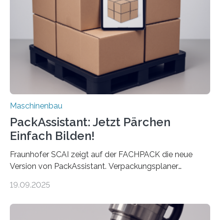
Maschine faltet in Druckereien Broschüren, Prospekte,
Landkarten und vieles mehr – mehrere Zehntausend
Exemplare pro Stunde. Je nach Maschinentyp und
Auftrag kann das Umrüsten…
Maschinenbau
PackAssistant: Jetzt Pärchen
Einfach Bilden!
Fraunhofer SCAI zeigt auf der FACHPACK die neue
Version von PackAssistant. Verpackungsplaner
weltweit nutzen die Software in den Branchen
19.09.2025
Automobil, Maschinenbau und in der Zulieferindustrie.
Mit der Funktion Pärchenbildung lassen sich nun zwei
Teile als eine Einheit verpacken. Die Anordnung kann