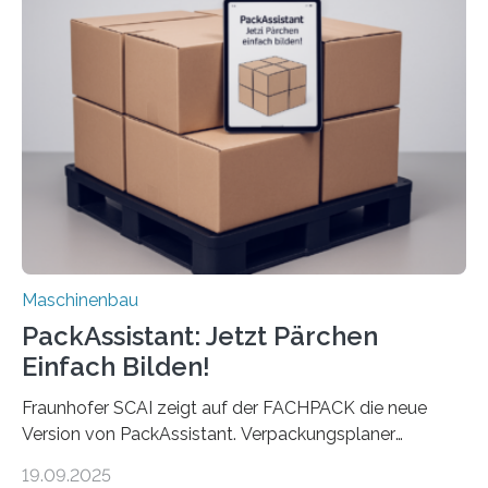
anderen Maschinen übertragen. Eine Falzmaschine
umzurüsten ist ein Job für echte Profis. Eine solche
Maschine faltet in Druckereien Broschüren, Prospekte,
Landkarten und vieles mehr – mehrere Zehntausend
Exemplare pro Stunde. Je nach Maschinentyp und
Auftrag kann das Umrüsten…
Maschinenbau
PackAssistant: Jetzt Pärchen
Einfach Bilden!
Fraunhofer SCAI zeigt auf der FACHPACK die neue
Version von PackAssistant. Verpackungsplaner
weltweit nutzen die Software in den Branchen
19.09.2025
Automobil, Maschinenbau und in der Zulieferindustrie.