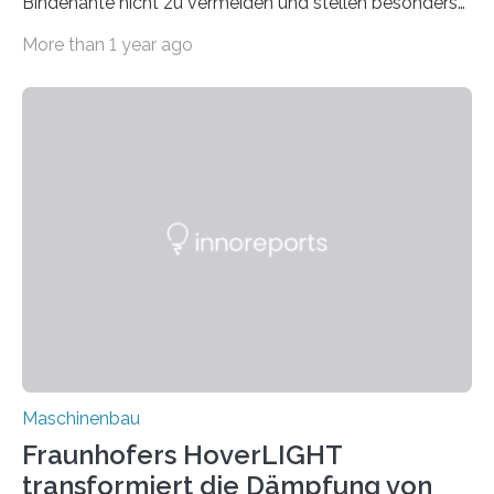
Bindenähte nicht zu vermeiden und stellen besonders
bei Rezyklaten aufgrund der Vorgeschichte des
More than 1 year ago
Matrixmaterials eine große Herausforderung dar.
Zuverlässigkeitsexperten aus dem Fraunhofer-Institut
für Betriebsfestigkeit und Systemzuverlässigkeit LBF
möchten in dem Projekt »Design for Reliability –
Bindenähte in technischen Bauteilen« gemeinsam mit
Partnern grundlegende Zusammenhänge hinsichtlich
der Zuverlässigkeit von Bindenähten untersuchen.
Durch den verstärkten Einsatz von Rezyklaten
aufgrund der ELV-Verordnung der EU, wird die
Zuverlässigkeits- und Lebensdauerbewertung von
Rezyklaten besonders herausfordernd. Die
Vorgeschichte des Materialmix…
Maschinenbau
Fraunhofers HoverLIGHT
transformiert die Dämpfung von