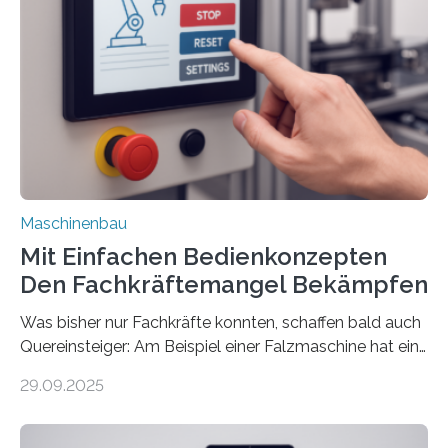
Maschinenbau
Mit Einfachen Bedienkonzepten
Den Fachkräftemangel Bekämpfen
Was bisher nur Fachkräfte konnten, schaffen bald auch
Quereinsteiger: Am Beispiel einer Falzmaschine hat ein
Forscher vom Fraunhofer IPA das Bedienkonzept der
29.09.2025
Mensch-Maschine-Schnittstelle so sehr vereinfacht,
dass nun auch Laien die Maschine umrüsten können.
Die zugrunde liegende Methodik lässt sich auf alle