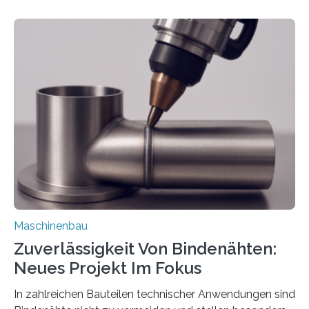
Mit der Funktion Pärchenbildung lassen sich nun zwei
Teile als eine Einheit verpacken. Die Anordnung kann
der Benutzer vorgeben und erhält so mehr Kontrolle
über die Positionierung der Bauteile. Die ebenfalls neue
Automatisierungsschnittstelle dient dazu, die Software
besser in spezifische Unternehmensprozesse
einzubinden. Sankt Augustin – Zur Messe FACHPACK
vom 23. bis 25. September in Nürnberg…
Maschinenbau
Zuverlässigkeit Von Bindenähten:
Neues Projekt Im Fokus
In zahlreichen Bauteilen technischer Anwendungen sind