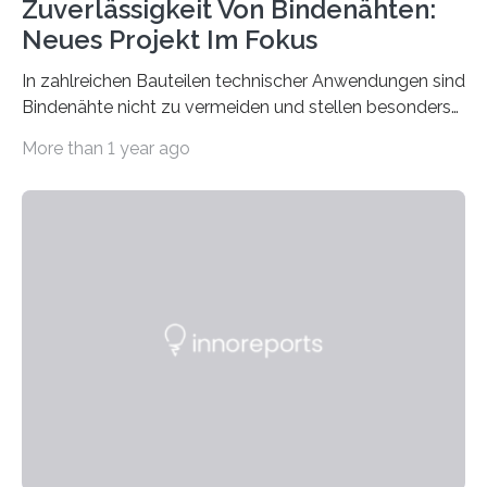
Zuverlässigkeit Von Bindenähten:
Neues Projekt Im Fokus
In zahlreichen Bauteilen technischer Anwendungen sind
Bindenähte nicht zu vermeiden und stellen besonders
bei Rezyklaten aufgrund der Vorgeschichte des
More than 1 year ago
Matrixmaterials eine große Herausforderung dar.
Zuverlässigkeitsexperten aus dem Fraunhofer-Institut
für Betriebsfestigkeit und Systemzuverlässigkeit LBF
möchten in dem Projekt »Design for Reliability –
Bindenähte in technischen Bauteilen« gemeinsam mit
Partnern grundlegende Zusammenhänge hinsichtlich
der Zuverlässigkeit von Bindenähten untersuchen.
Durch den verstärkten Einsatz von Rezyklaten
aufgrund der ELV-Verordnung der EU, wird die
Zuverlässigkeits- und Lebensdauerbewertung von
Rezyklaten besonders herausfordernd. Die
Vorgeschichte des Materialmix…