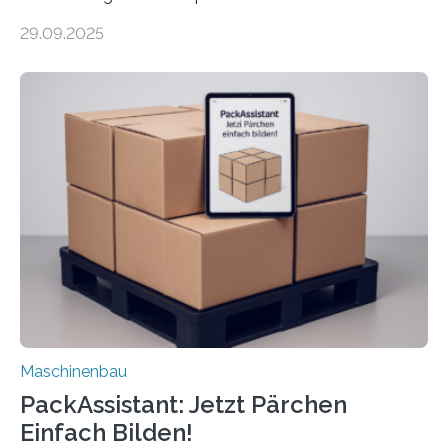
Forscher vom Fraunhofer IPA das Bedienkonzept der
29.09.2025
Mensch-Maschine-Schnittstelle so sehr vereinfacht,
dass nun auch Laien die Maschine umrüsten können.
Die zugrunde liegende Methodik lässt sich auf alle
anderen Maschinen übertragen. Eine Falzmaschine
umzurüsten ist ein Job für echte Profis. Eine solche
Maschine faltet in Druckereien Broschüren, Prospekte,
Landkarten und vieles mehr – mehrere Zehntausend
Exemplare pro Stunde. Je nach Maschinentyp und
Auftrag kann das Umrüsten…
Maschinenbau
PackAssistant: Jetzt Pärchen
Einfach Bilden!