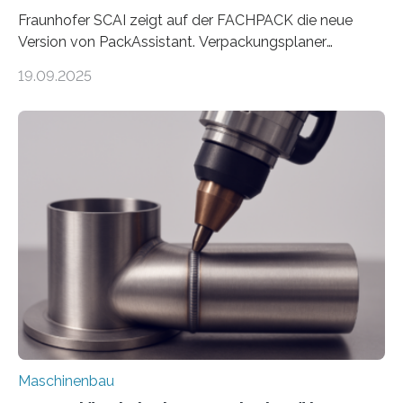
Fraunhofer SCAI zeigt auf der FACHPACK die neue
Version von PackAssistant. Verpackungsplaner
weltweit nutzen die Software in den Branchen
19.09.2025
Automobil, Maschinenbau und in der Zulieferindustrie.
Mit der Funktion Pärchenbildung lassen sich nun zwei
Teile als eine Einheit verpacken. Die Anordnung kann
der Benutzer vorgeben und erhält so mehr Kontrolle
über die Positionierung der Bauteile. Die ebenfalls neue
Automatisierungsschnittstelle dient dazu, die Software
besser in spezifische Unternehmensprozesse
einzubinden. Sankt Augustin – Zur Messe FACHPACK
vom 23. bis 25. September in Nürnberg…
Maschinenbau