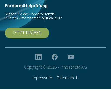
besser dämpft. Und das bei einer Gewichtseinsparung
Fördermittelprüfung
von 20…
Nutzen Sie das Förderpotenzial
in Ihrem Unternehmen optimal aus?
JETZT PRÜFEN
Copyright © 2026 - innoscripta AG
Impressum
Datenschutz